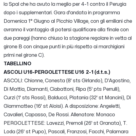
la Spal che ha avuto la meglio per 4-1 contro il Perugia
dopo i supplementari. Gara d'andata in programma
Domenica 1° Giugno al Picchio Village, con gli emiliani che
avranno il vantaggio di potersi qualificare alla finale con
due pareggi (hanno chiuso la stagione regolare in vetta al
girone B con cinque punti in più rispetto ai marchigiani
primi nel girone C).
TABELLINO
ASCOLI U16-PERGOLETTESE U16 2-1 (d.t.s.)
ASCOLI: Chionne, Conesta (8' sts Girlando), D’Agostino,
Di Mattia, Diamanti, Ciabattoni, Ripa (5' pts Perrulli),
Curzi (1' sts Rossi), Balducci, Platania (32' st Mancini), Di
Giammatteo (16' st Aloisi). A disposizione: Angeletti,
Cavalieri, Capasso, De Rossi. Allenatore: Monaco
PERGOLETTESE: Lavezzi, Premoli (26' st Granata), T.
Loda (26' st Pupo), Pascali, Franzosi, Facchi, Palamara