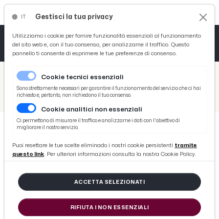
Gestisci la tua privacy
IT
Tutto News
Tutto Sport
Tutto Curiosità
Utilizziamo i cookie per fornire funzionalità essenziali al funzionamento
del sito web e, con il tuo consenso, per analizzarne il traffico. Questo
pannello ti consente di esprimere le tue preferenze di consenso.
Cronaca
Atletica
Serie D
/
Picenotime
Cookie tecnici essenziali
Basket
/
Ascoli Time
Sono strettamente necessari per garantire il funzionamento del servizio che ci hai
richiesto e, pertanto, non richiedono il tuo consenso.
/
Ascoli Calcio, Under 16 vince 2-1 con la Pergolettese e vola in semifinale dopo i supplementari. Doppietta di Balducci
Cookie analitici non essenziali
Ciclismo
Ci permettono di misurare il traffico e analizzarne i dati con l'obiettivo di
migliorare il nostro servizio.
Volley
ASCOLI TIME
Puoi resettare le tue scelte eliminado i nostri cookie persistenti
tramite
Ascoli Calcio, Under 16 vince 2-1
questo link
. Per ulteriori informazioni consulta la nostra Cookie Policy.
con la Pergolettese e vola in
semifinale dopo i supplementari.
ACCETTA SELEZIONATI
Doppietta di Balducci
RIFIUTA I NON ESSENZIALI