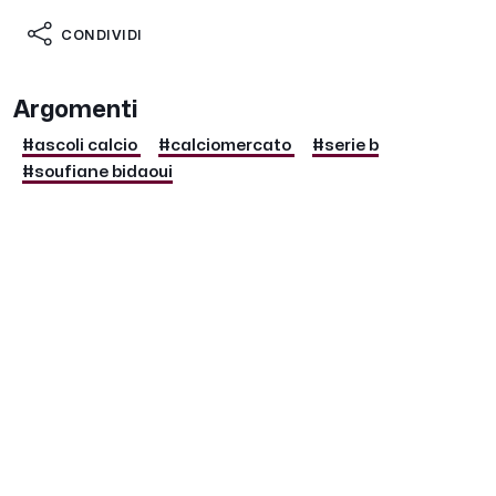
CONDIVIDI
Argomenti
#ascoli calcio
#calciomercato
#serie b
#soufiane bidaoui