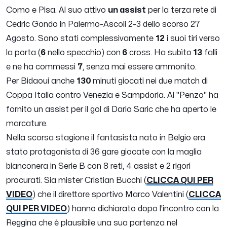
Como e Pisa. Al suo attivo
un assist
per la terza rete di
Cedric Gondo in Palermo-Ascoli 2-3 dello scorso 27
Agosto. Sono stati complessivamente
12
i suoi tiri verso
la porta (
6
nello specchio) con
6
cross. Ha subìto
13
falli
e ne ha commessi
7
, senza mai essere ammonito.
Per Bidaoui anche
130
minuti giocati nei due match di
Coppa Italia contro Venezia e Sampdoria. Al "Penzo" ha
fornito un assist per il gol di Dario Saric che ha aperto le
marcature.
Nella scorsa stagione il fantasista nato in Belgio era
stato protagonista di 36 gare giocate con la maglia
bianconera in Serie B con 8 reti, 4 assist e 2 rigori
procurati. Sia mister Cristian Bucchi (
CLICCA QUI PER
VIDEO
) che il direttore sportivo Marco Valentini (
CLICCA
QUI PER VIDEO
) hanno dichiarato dopo l'incontro con la
Reggina che è plausibile una sua partenza nel