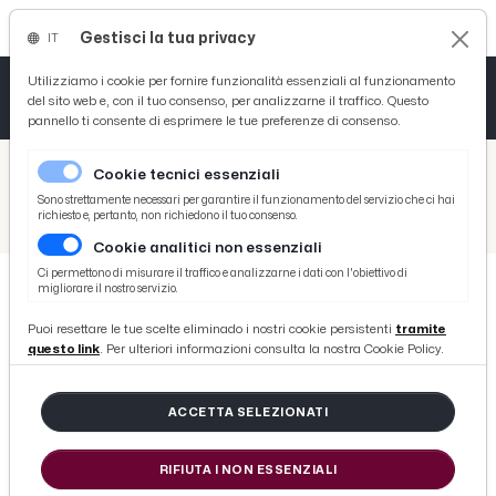
Gestisci la tua privacy
IT
Tutto News
Tutto Sport
Tutto Curiosità
Utilizziamo i cookie per fornire funzionalità essenziali al funzionamento
del sito web e, con il tuo consenso, per analizzarne il traffico. Questo
pannello ti consente di esprimere le tue preferenze di consenso.
Cronaca
Atletica
Serie D
/
Picenotime
Cookie tecnici essenziali
Basket
/
Ascoli Time
Sono strettamente necessari per garantire il funzionamento del servizio che ci hai
richiesto e, pertanto, non richiedono il tuo consenso.
/
Ascoli Calcio, Bidaoui mai più titolare in campionato col passaggio al 3-5-2. Si cerca una nuova sistemazione
Cookie analitici non essenziali
Ciclismo
Ci permettono di misurare il traffico e analizzarne i dati con l'obiettivo di
migliorare il nostro servizio.
Volley
ASCOLI TIME
Puoi resettare le tue scelte eliminado i nostri cookie persistenti
tramite
Ascoli Calcio, Bidaoui mai più
questo link
. Per ulteriori informazioni consulta la nostra Cookie Policy.
titolare in campionato col
passaggio al 3-5-2. Si cerca una
ACCETTA SELEZIONATI
nuova sistemazione
RIFIUTA I NON ESSENZIALI