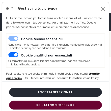
Gestisci la tua privacy
IT
Tutto News
Tutto Sport
Tutto Curiosità
Utilizziamo i cookie per fornire funzionalità essenziali al funzionamento
del sito web e, con il tuo consenso, per analizzarne il traffico. Questo
pannello ti consente di esprimere le tue preferenze di consenso.
Cronaca
Atletica
Serie D
/
Picenotime
Cookie tecnici essenziali
Basket
/
Ascoli Time
Sono strettamente necessari per garantire il funzionamento del servizio che ci hai
richiesto e, pertanto, non richiedono il tuo consenso.
/
Ascoli-Bra, arbitra Di Mario di Ciampino. Nessun precedente in carriera con i bianconeri
Cookie analitici non essenziali
Ciclismo
Ci permettono di misurare il traffico e analizzarne i dati con l'obiettivo di
migliorare il nostro servizio.
Volley
ASCOLI TIME
Puoi resettare le tue scelte eliminado i nostri cookie persistenti
tramite
Ascoli-Bra, arbitra Di Mario di
questo link
. Per ulteriori informazioni consulta la nostra Cookie Policy.
Ciampino. Nessun precedente in
carriera con i bianconeri
ACCETTA SELEZIONATI
RIFIUTA I NON ESSENZIALI
di Redazione Picenotime