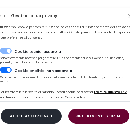
Novità
News
Ascoli Time
Cultura
Coppa Teo
Gestisci la tua privacy
IT
tilizziamo i cookie per fornire funzionalità essenziali al funzionamento del sito web 
on il tuo consenso, per analizzarne il traffico. Questo pannello ti consente di esprime
e tue preferenze di consenso.
Cookie tecnici essenziali
Sono strettamente necessari per garantire il funzionamento del servizio che ci hai richiesto e,
pertanto, non richiedono il tuo consenso.
Cookie analitici non essenziali
in zona mista: “Sconfitta immeritata ma abbiamo commesso dell'ingenuità”
Ci permettono di misurare il traffico e analizzarne i dati con l'obiettivo di migliorare il nostro
servizio.
uoi resettare le tue scelte eliminado i nostri cookie persistenti
tramite questo link
.
er ulteriori informazioni consulta la nostra Cookie Policy.
irol 1-2, la voce di Ca
ACCETTA SELEZIONATI
RIFIUTA I NON ESSENZIALI
a: “Sconfitta immerit