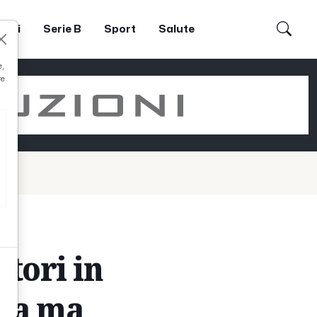
dori
Serie B
Sport
Salute
e,
re
stori in
ata ma