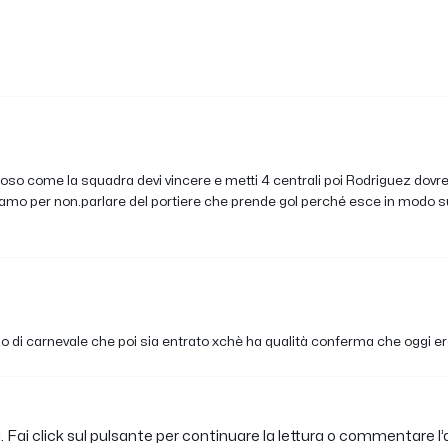
so come la squadra devi vincere e metti 4 centrali poi Rodriguez dovrebb
amo per non.parlare del portiere che prende gol perché esce in modo su
zo di carnevale che poi sia entrato xchè ha qualità conferma che oggi 
 Fai click sul pulsante per continuare la lettura o commentare l’a