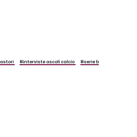
castori
#interviste ascoli calcio
#serie b