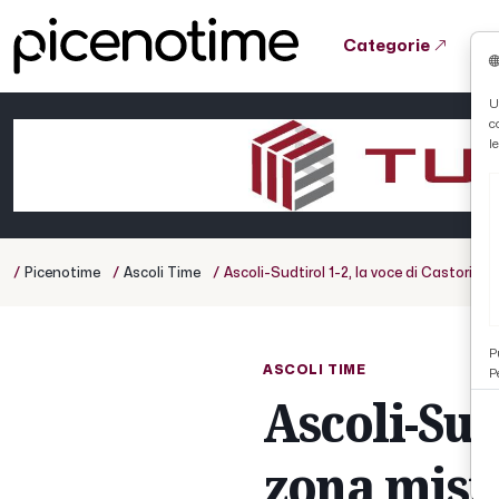
Categorie
Tutto News
Tutto Sport
Tutto Curiosità
U
c
Cronaca
Atletica
Serie D
l
Basket
Ciclismo
/
/
/
Picenotime
Ascoli Time
Ascoli-Sudtirol 1-2, la voce di Castori 
Volley
P
ASCOLI TIME
P
Ascoli-Sudt
zona mist