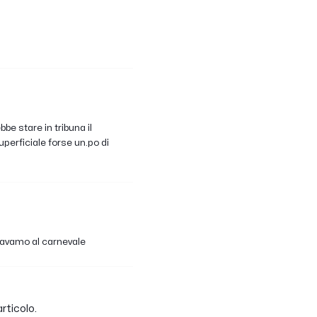
e stare in tribuna il
perficiale forse un.po di
eravamo al carnevale
rticolo.