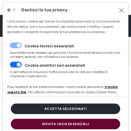
Gestisci la tua privacy
IT
Tutto News
Tutto Sport
Tutto Curiosità
Utilizziamo i cookie per fornire funzionalità essenziali al funzionamento
del sito web e, con il tuo consenso, per analizzarne il traffico. Questo
pannello ti consente di esprimere le tue preferenze di consenso.
Cronaca
Atletica
Serie D
/
Picenotime
Cookie tecnici essenziali
Basket
/
Ascoli Time
Sono strettamente necessari per garantire il funzionamento del servizio che ci hai
richiesto e, pertanto, non richiedono il tuo consenso.
/
Ascoli Calcio, ai tifosi che saranno a Venezia in omaggio la maglia speciale con il logo della Quintana
Cookie analitici non essenziali
Ciclismo
Ci permettono di misurare il traffico e analizzarne i dati con l'obiettivo di
migliorare il nostro servizio.
Volley
ASCOLI TIME
Puoi resettare le tue scelte eliminado i nostri cookie persistenti
tramite
Ascoli Calcio, ai tifosi che saranno
questo link
. Per ulteriori informazioni consulta la nostra Cookie Policy.
a Venezia in omaggio la maglia
speciale con il logo della Quintana
ACCETTA SELEZIONATI
RIFIUTA I NON ESSENZIALI
di Redazione Picenotime