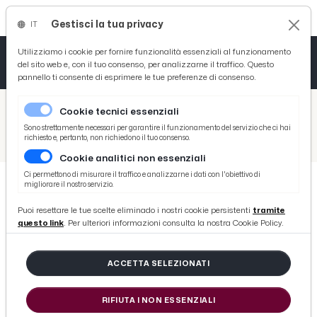
Gestisci la tua privacy
IT
Tutto News
Tutto Sport
Tutto Curiosità
Utilizziamo i cookie per fornire funzionalità essenziali al funzionamento
del sito web e, con il tuo consenso, per analizzarne il traffico. Questo
pannello ti consente di esprimere le tue preferenze di consenso.
Cronaca
Atletica
Serie D
/
Picenotime
Cookie tecnici essenziali
Basket
/
Ascoli Time
Sono strettamente necessari per garantire il funzionamento del servizio che ci hai
richiesto e, pertanto, non richiedono il tuo consenso.
/
Ascoli Calcio, Sabiri tra i protagonisti della salvezza. Pulcinelli: “Gli auguro un grande futuro”
Cookie analitici non essenziali
Ciclismo
Ci permettono di misurare il traffico e analizzarne i dati con l'obiettivo di
migliorare il nostro servizio.
Volley
ASCOLI TIME
Puoi resettare le tue scelte eliminado i nostri cookie persistenti
tramite
Ascoli Calcio, Sabiri tra i
questo link
. Per ulteriori informazioni consulta la nostra Cookie Policy.
protagonisti della salvezza.
Pulcinelli: “Gli auguro un grande
ACCETTA SELEZIONATI
futuro”
RIFIUTA I NON ESSENZIALI