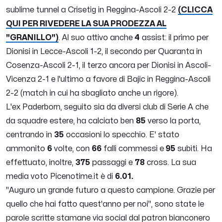
sublime tunnel a Crisetig in Reggina-Ascoli 2-2
(CLICCA
QUI PER RIVEDERE LA SUA PRODEZZA AL
"GRANILLO")
. Al suo attivo anche
4
assist: il primo per
Dionisi in Lecce-Ascoli 1-2, il secondo per Quaranta in
Cosenza-Ascoli 2-1, il terzo ancora per Dionisi in Ascoli-
Vicenza 2-1 e l'ultimo a favore di Bajic in Reggina-Ascoli
2-2 (match in cui ha sbagliato anche un rigore).
L'ex Paderborn, seguito sia da diversi club di Serie A che
da squadre estere, ha calciato ben
85
verso la porta,
centrando in
35
occasioni lo specchio. E' stato
ammonito
6
volte, con
66
falli commessi e
95
subìti. Ha
effettuato, inoltre,
375
passaggi e
78
cross. La sua
media voto Picenotime.it è di
6.01.
"Auguro un grande futuro a questo campione. Grazie per
quello che hai fatto quest'anno per noi",
sono state le
parole scritte stamane via social dal patron bianconero