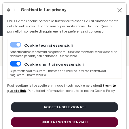
Gestisci la tua privacy
IT
Tutto News
Tutto Sport
Tutto Curiosità
Utilizziamo i cookie per fornire funzionalità essenziali al funzionamento
del sito web e, con il tuo consenso, per analizzarne il traffico. Questo
pannello ti consente di esprimere le tue preferenze di consenso.
Cronaca
Atletica
Serie D
/
Picenotime
Cookie tecnici essenziali
Basket
/
Ascoli Time
Sono strettamente necessari per garantire il funzionamento del servizio che ci hai
richiesto e, pertanto, non richiedono il tuo consenso.
/
Ascoli Calcio, l'ex Castori riparte dal Sudtirol: “Questa è una società molto seria con una struttura morale notevole”
Cookie analitici non essenziali
Ciclismo
Ci permettono di misurare il traffico e analizzarne i dati con l'obiettivo di
migliorare il nostro servizio.
Volley
ASCOLI TIME
Puoi resettare le tue scelte eliminado i nostri cookie persistenti
tramite
Ascoli Calcio, l'ex Castori riparte
questo link
. Per ulteriori informazioni consulta la nostra Cookie Policy.
dal Sudtirol: “Questa è una società
molto seria con una struttura
ACCETTA SELEZIONATI
morale notevole”
RIFIUTA I NON ESSENZIALI