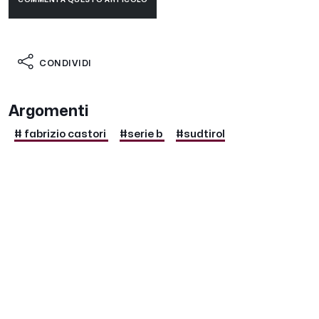
CONDIVIDI
Argomenti
# fabrizio castori
#serie b
#sudtirol