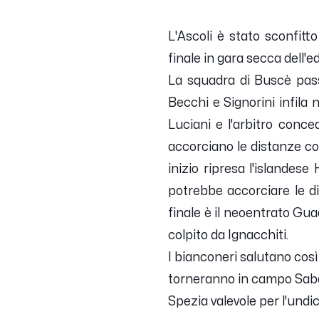
L'Ascoli è stato sconfitt
finale in gara secca dell
La squadra di Buscè passa
Becchi e Signorini infila 
Luciani e l'arbitro conced
accorciano le distanze con
inizio ripresa l'islandese
potrebbe accorciare le di
finale è il neoentrato Gua
colpito da Ignacchiti.
I bianconeri salutano cos
torneranno in campo Sabat
Spezia valevole per l'und