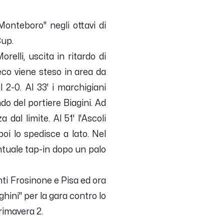
Monteboro" negli ottavi di
Cup.
elli, uscita in ritardo di
ieco viene steso in area da
l 2-0. Al 33' i marchigiani
do del portiere Biagini. Ad
dal limite. Al 51' l'Ascoli
oi lo spedisce a lato. Nel
untuale tap-in dopo un palo
ti Frosinone e Pisa ed ora
ini" per la gara contro lo
rimavera 2.