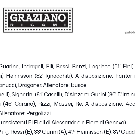
Guarino, Indragoli, Filì, Rossi, Renzi, Logrieco (61' Fini
sai) Heimisson (82' Ignacchiti). A disposizione: Fantoni
anucci, Dragoner. Allenatore: Buscè
li), Signorini (81' Caselli), D'Ainzara, Gurini (86' D'Intin
 (46' Carano), Rizzi, Mazzei, Re. A disposizione: Acci
Allenatore: Pergolizzi
assistenti El Filali di Alessandria e Fiore di Genova)
17′ rig. Rossi (E), 33′ Gurini (A), 47′ Heimisson (E), 87′ Gua