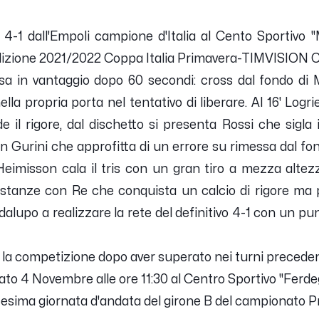
o 4-1 dall'Empoli campione d'Italia al Cento Sportivo "
'edizione 2021/2022 Coppa Italia Primavera-TIMVISION 
 in vantaggio dopo 60 secondi: cross dal fondo di Mor
nella propria porta nel tentativo di liberare. Al 16' Logr
e il rigore, dal dischetto si presenta Rossi che sigla i
 Gurini che approfitta di un errore su rimessa dal fon
 Heimisson cala il tris con un gran tiro a mezza altezza 
stanze con Re che conquista un calcio di rigore ma p
dalupo a realizzare la rete del definitivo 4-1 con un p
ì la competizione dopo aver superato nei turni preceden
o 4 Novembre alle ore 11:30 al Centro Sportivo "Ferdegh
icesima giornata d'andata del girone B del campionato P