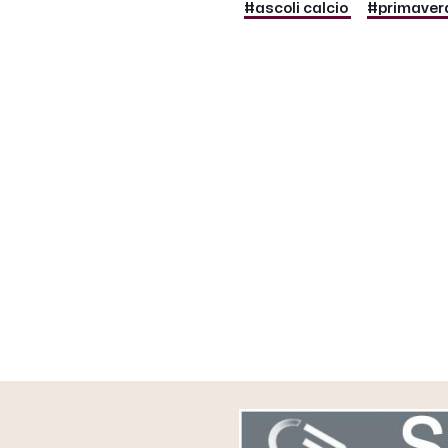
#ascoli calcio
#primavera