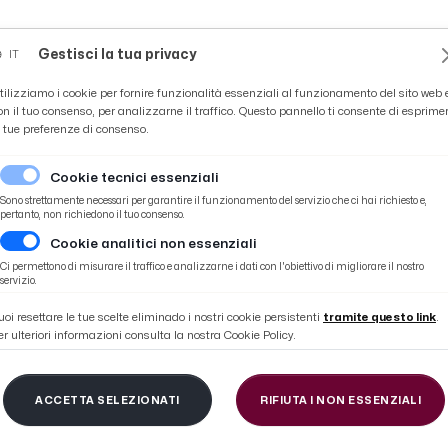
Novità
News
Ascoli Time
Cultura
Coppa Teo
Gestisci la tua privacy
IT
tilizziamo i cookie per fornire funzionalità essenziali al funzionamento del sito web 
on il tuo consenso, per analizzarne il traffico. Questo pannello ti consente di esprime
e tue preferenze di consenso.
Cookie tecnici essenziali
Sono strettamente necessari per garantire il funzionamento del servizio che ci hai richiesto e,
pertanto, non richiedono il tuo consenso.
Cookie analitici non essenziali
Empoli negli ottavi di finale di Coppa Italia
Ci permettono di misurare il traffico e analizzarne i dati con l'obiettivo di migliorare il nostro
servizio.
uoi resettare le tue scelte eliminado i nostri cookie persistenti
tramite questo link
.
er ulteriori informazioni consulta la nostra Cookie Policy.
cio, Primavera sconfit
ACCETTA SELEZIONATI
RIFIUTA I NON ESSENZIALI
li ottavi di finale di