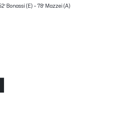
52′ Bonassi (E) – 78′ Mazzei (A)
O