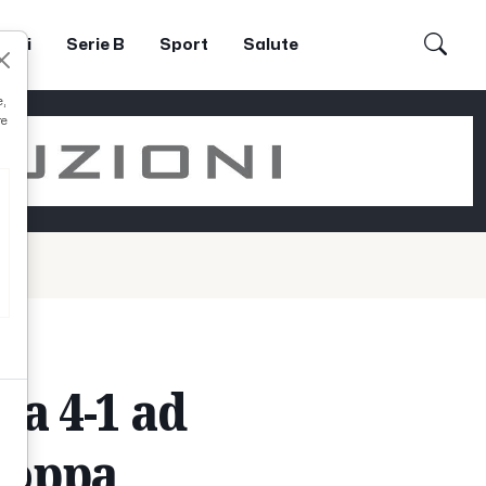
dori
Serie B
Sport
Salute
e,
re
ta 4-1 ad
 Coppa