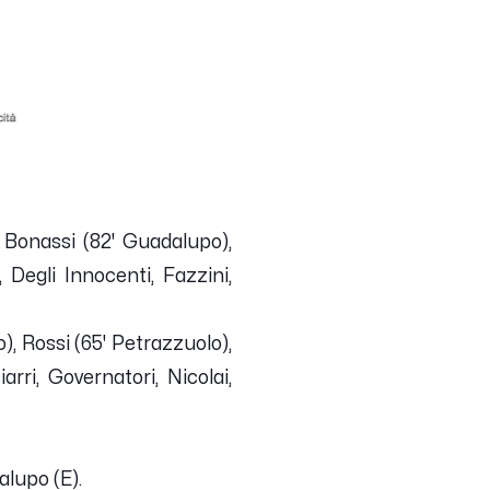
), Bonassi (82' Guadalupo),
, Degli Innocenti, Fazzini,
o), Rossi (65' Petrazzuolo),
arri, Governatori, Nicolai,
dalupo (E).