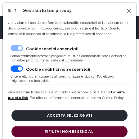
Gestisci la tua privacy
IT
Tutto News
Tutto Sport
Tutto Curiosità
Utilizziamo i cookie per fornire funzionalità essenziali al funzionamento
del sito web e, con il tuo consenso, per analizzarne il traffico. Questo
pannello ti consente di esprimere le tue preferenze di consenso.
Cronaca
Atletica
Serie D
/
Picenotime
Cookie tecnici essenziali
Basket
/
Ascoli Time
Sono strettamente necessari per garantire il funzionamento del servizio che ci hai
richiesto e, pertanto, non richiedono il tuo consenso.
/
Ascoli Calcio, finale di stagione in crescendo per "El Pibe" Silipo con una prestazione monstre nel match decisivo contro l'Union Brescia
Cookie analitici non essenziali
Ciclismo
Ci permettono di misurare il traffico e analizzarne i dati con l'obiettivo di
migliorare il nostro servizio.
Volley
ASCOLI TIME
Puoi resettare le tue scelte eliminado i nostri cookie persistenti
tramite
Ascoli Calcio, finale di stagione in
questo link
. Per ulteriori informazioni consulta la nostra Cookie Policy.
crescendo per "El Pibe" Silipo con
una prestazione monstre nel
ACCETTA SELEZIONATI
match decisivo contro l'Union
RIFIUTA I NON ESSENZIALI
Brescia