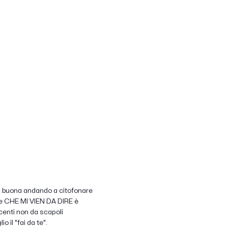
la buona andando a citofonare
ase CHE MI VIEN DA DIRE è
centi non da scapoli
 il "fai da te".