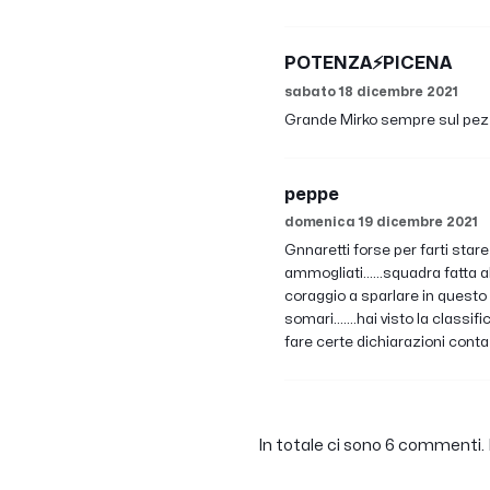
POTENZA⚡PICENA
sabato 18 dicembre 2021
Grande Mirko sempre sul pezzo
peppe
domenica 19 dicembre 2021
Gnnaretti forse per farti stare 
ammogliati......squadra fatta a
coraggio a sparlare in questo m
somari.......hai visto la classi
fare certe dichiarazioni conta 
In totale ci sono 6 commenti. F