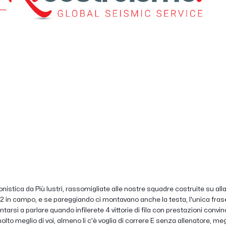
nistica da Più lustri, rassomigliate alle nostre squadre costruite su al
i 22 in campo, e se pareggiando ci montavano anche la testa, l'unica fr
si a parlare quando infilerete 4 vittorie di fila con prestazioni convin
o meglio di voi, almeno li c'è voglia di correre E senza allenatore, meglio