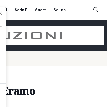
dori
Serie B
Sport
Salute
e,
re
i Eramo