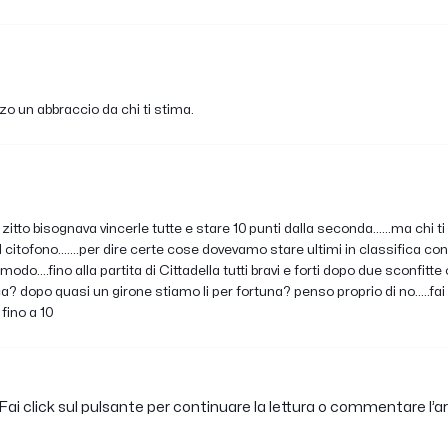
 un abbraccio da chi ti stima.
zitto bisognava vincerle tutte e stare 10 punti dalla seconda......ma chi ti 
l citofono.......per dire certe cose dovevamo stare ultimi in classifica con
odo....fino alla partita di Cittadella tutti bravi e forti dopo due sconfitte
fica? dopo quasi un girone stiamo li per fortuna? penso proprio di no.....fai
fino a 10
ai click sul pulsante per continuare la lettura o commentare l’ar