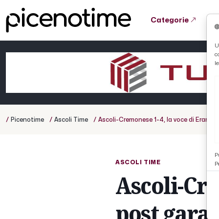
Categorie
Tutto News
Tutto Sport
Tutto Curiosità
U
c
Cronaca
Atletica
Serie D
l
Basket
Ciclismo
/
/
/
Picenotime
Ascoli Time
Ascoli-Cremonese 1-4, la voce di Eramo 
Volley
P
ASCOLI TIME
P
Ascoli-Cr
post gara