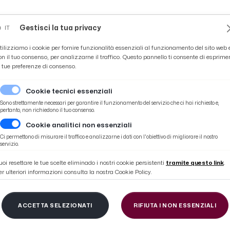
Novità
News
Ascoli Time
Cultura
Coppa Teo
Gestisci la tua privacy
IT
tilizziamo i cookie per fornire funzionalità essenziali al funzionamento del sito web 
on il tuo consenso, per analizzarne il traffico. Questo pannello ti consente di esprime
e tue preferenze di consenso.
Cookie tecnici essenziali
Sono strettamente necessari per garantire il funzionamento del servizio che ci hai richiesto e,
pertanto, non richiedono il tuo consenso.
Cookie analitici non essenziali
post gara
Ci permettono di misurare il traffico e analizzarne i dati con l'obiettivo di migliorare il nostro
servizio.
uoi resettare le tue scelte eliminado i nostri cookie persistenti
tramite questo link
.
er ulteriori informazioni consulta la nostra Cookie Policy.
emonese 1-4, la voce d
ACCETTA SELEZIONATI
RIFIUTA I NON ESSENZIALI