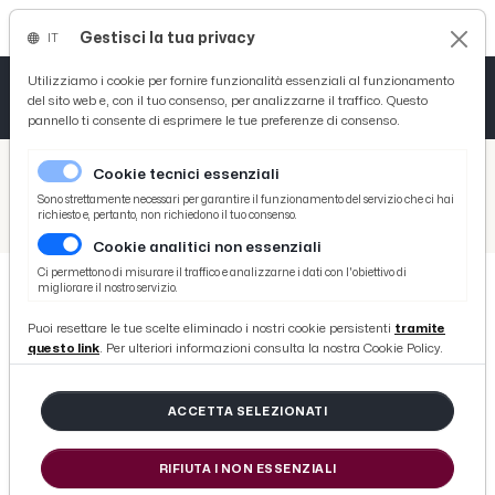
Gestisci la tua privacy
IT
Tutto News
Tutto Sport
Tutto Curiosità
Utilizziamo i cookie per fornire funzionalità essenziali al funzionamento
del sito web e, con il tuo consenso, per analizzarne il traffico. Questo
pannello ti consente di esprimere le tue preferenze di consenso.
Cronaca
Atletica
Serie D
/
Picenotime
Cookie tecnici essenziali
Basket
/
Ascoli Time
Sono strettamente necessari per garantire il funzionamento del servizio che ci hai
richiesto e, pertanto, non richiedono il tuo consenso.
/
Rimini-Ascoli, la caotica situazione del club romagnolo finisce in Parlamento. Interrogazione dell'ex sindaco Gnassi
Cookie analitici non essenziali
Ciclismo
Ci permettono di misurare il traffico e analizzarne i dati con l'obiettivo di
migliorare il nostro servizio.
Volley
ASCOLI TIME
Puoi resettare le tue scelte eliminado i nostri cookie persistenti
tramite
Rimini-Ascoli, la caotica situazione
questo link
. Per ulteriori informazioni consulta la nostra Cookie Policy.
del club romagnolo finisce in
Parlamento. Interrogazione
ACCETTA SELEZIONATI
dell'ex sindaco Gnassi
RIFIUTA I NON ESSENZIALI