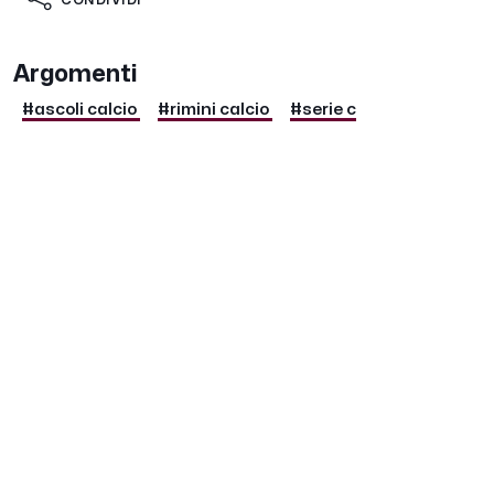
CONDIVIDI
Argomenti
#ascoli calcio
#rimini calcio
#serie c