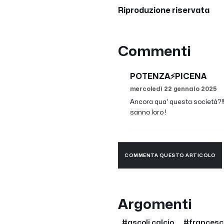
Riproduzione riservata
Commenti
POTENZA⚡PICENA
mercoledì 22 gennaio 2025
Ancora qua' questa società?!! 
sanno loro !
COMMENTA QUESTO ARTICOLO
Argomenti
#ascoli calcio
#francesc