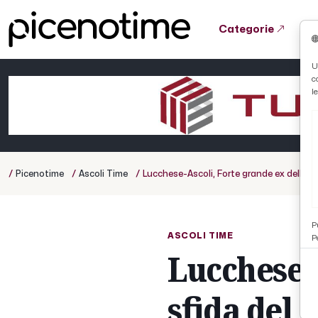
Categorie
Tutto News
Tutto Sport
Tutto Curiosità
U
c
Cronaca
Atletica
Serie D
l
Basket
Ciclismo
/
/
/
Picenotime
Ascoli Time
Lucchese-Ascoli, Forte grande ex della sfi
Volley
P
ASCOLI TIME
P
Lucchese-A
sfida del 