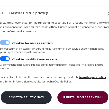
Novità
News
Ascoli Time
Cultura
Coppa Teo
Gestisci la tua privacy
IT
tilizziamo i cookie per fornire funzionalità essenziali al funzionamento del sito web 
on il tuo consenso, per analizzarne il traffico. Questo pannello ti consente di esprime
e tue preferenze di consenso.
Cookie tecnici essenziali
Sono strettamente necessari per garantire il funzionamento del servizio che ci hai richiesto e,
pertanto, non richiedono il tuo consenso.
Cookie analitici non essenziali
da del “Porta Elisa”. Per lo Squalo 26 reti in rossonero
Ci permettono di misurare il traffico e analizzarne i dati con l'obiettivo di migliorare il nostro
servizio.
uoi resettare le tue scelte eliminado i nostri cookie persistenti
tramite questo link
.
er ulteriori informazioni consulta la nostra Cookie Policy.
scoli, Forte grande e
ACCETTA SELEZIONATI
RIFIUTA I NON ESSENZIALI
“Porta Elisa”. Per lo S