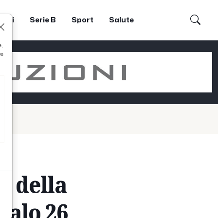
dori
Serie B
Sport
Salute
e,
re
x della
qualo 26