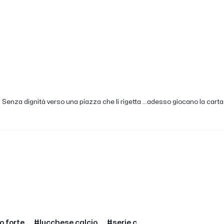
Senza dignità verso una piazza che li rigetta ...adesso giocano la carta 
o forte
#lucchese calcio
#serie c