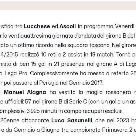
 sfida tra
Lucchese
ed
Ascoli
in programma Venerdì 2
per la ventiquattresima giornata d'andata del girone B de
ato un ottimo ricordo nella squadra toscana. Nel girone 
2015 realizzò 10 reti e 2 assist in 18 match. Tornò po
ista di ben 15 gol in 21 presenze nel girone A di Leg
lia Lega Pro. Complessivamente ha messo a referto 26
per poi passare al Perugia nel Gennaio 2017.
ro
Manuel Alagna
ha vestito la maglia rossonera n
fficiali: 57 nel girone B di Serie C (con un gol e un ass
complessivi 3.925 minuti in campo recuperi esclusi.
il 20enne attaccante
Luca Sasanelli
, che nel 2023 ha
gare da Gennaio a Giugno tra campionato Primavera 2 e