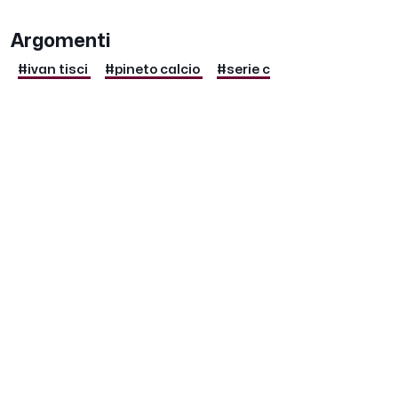
Argomenti
#ivan tisci
#pineto calcio
#serie c