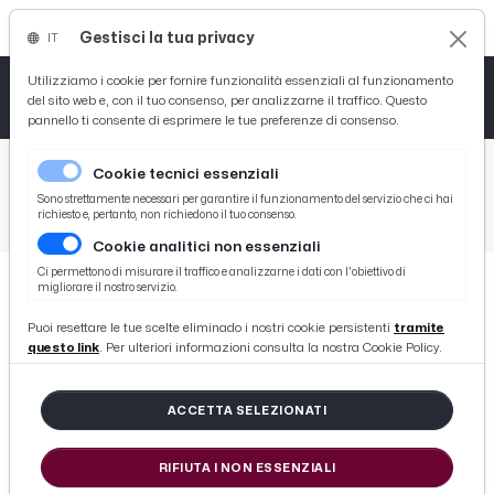
Gestisci la tua privacy
IT
Tutto News
Tutto Sport
Tutto Curiosità
Utilizziamo i cookie per fornire funzionalità essenziali al funzionamento
del sito web e, con il tuo consenso, per analizzarne il traffico. Questo
pannello ti consente di esprimere le tue preferenze di consenso.
Cronaca
Atletica
Serie D
/
Picenotime
Cookie tecnici essenziali
Basket
/
Ascoli Time
Sono strettamente necessari per garantire il funzionamento del servizio che ci hai
richiesto e, pertanto, non richiedono il tuo consenso.
/
Pineto, Tisci: "La Coppa Italia in Serie C è importante. Ascoli sarà protagonista in campionato"
Cookie analitici non essenziali
Ciclismo
Ci permettono di misurare il traffico e analizzarne i dati con l'obiettivo di
migliorare il nostro servizio.
Volley
ASCOLI TIME
Puoi resettare le tue scelte eliminado i nostri cookie persistenti
tramite
Pineto, Tisci: "La Coppa Italia in
questo link
. Per ulteriori informazioni consulta la nostra Cookie Policy.
Serie C è importante. Ascoli sarà
protagonista in campionato"
ACCETTA SELEZIONATI
RIFIUTA I NON ESSENZIALI
di Redazione Picenotime