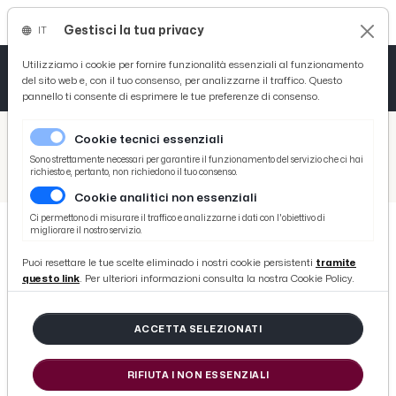
Gestisci la tua privacy
IT
Tutto News
Tutto Sport
Tutto Curiosità
Utilizziamo i cookie per fornire funzionalità essenziali al funzionamento
del sito web e, con il tuo consenso, per analizzarne il traffico. Questo
pannello ti consente di esprimere le tue preferenze di consenso.
Cronaca
Atletica
Serie D
/
Picenotime
Cookie tecnici essenziali
Basket
/
Ascoli Time
Sono strettamente necessari per garantire il funzionamento del servizio che ci hai
richiesto e, pertanto, non richiedono il tuo consenso.
/
Ascoli Calcio, si è spento a 77 anni l'ex patron Francesco Bellini. Il cordoglio della società bianconera
Cookie analitici non essenziali
Ciclismo
Ci permettono di misurare il traffico e analizzarne i dati con l'obiettivo di
migliorare il nostro servizio.
Volley
ASCOLI TIME
Puoi resettare le tue scelte eliminado i nostri cookie persistenti
tramite
Ascoli Calcio, si è spento a 77 anni
questo link
. Per ulteriori informazioni consulta la nostra Cookie Policy.
l'ex patron Francesco Bellini. Il
cordoglio della società bianconera
ACCETTA SELEZIONATI
RIFIUTA I NON ESSENZIALI
di Redazione Picenotime