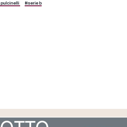
ulcinelli
#serie b