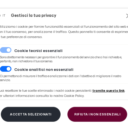
Novità
News
Ascoli Time
Cultura
Coppa Teo
Gestisci la tua privacy
IT
tilizziamo i cookie per fornire funzionalità essenziali al funzionamento del sito web 
on il tuo consenso, per analizzarne il traffico. Questo pannello ti consente di esprime
e tue preferenze di consenso.
Cookie tecnici essenziali
Sono strettamente necessari per garantire il funzionamento del servizio che ci hai richiesto e,
pertanto, non richiedono il tuo consenso.
Cookie analitici non essenziali
isalò facciano il loro, a differenza di Catanzaro e Cittadella...”
Ci permettono di misurare il traffico e analizzarne i dati con l'obiettivo di migliorare il nostro
servizio.
uoi resettare le tue scelte eliminado i nostri cookie persistenti
tramite questo link
.
er ulteriori informazioni consulta la nostra Cookie Policy.
cio, Pulcinelli: “Bresci
ACCETTA SELEZIONATI
RIFIUTA I NON ESSENZIALI
ò facciano il loro, a d