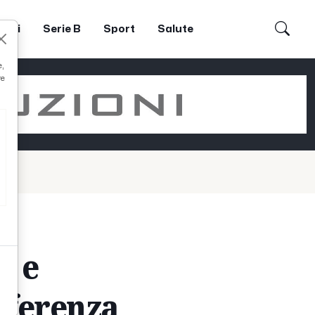
dori
Serie B
Sport
Salute
e,
re
a e
ifferenza