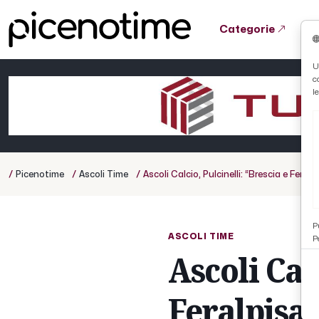
Categorie
Tutto News
Tutto Sport
Tutto Curiosità
U
c
Cronaca
Atletica
Serie D
l
Basket
Ciclismo
/
/
/
Picenotime
Ascoli Time
Ascoli Calcio, Pulcinelli: “Brescia e Feralp
Volley
P
ASCOLI TIME
P
Ascoli Cal
Feralpisal