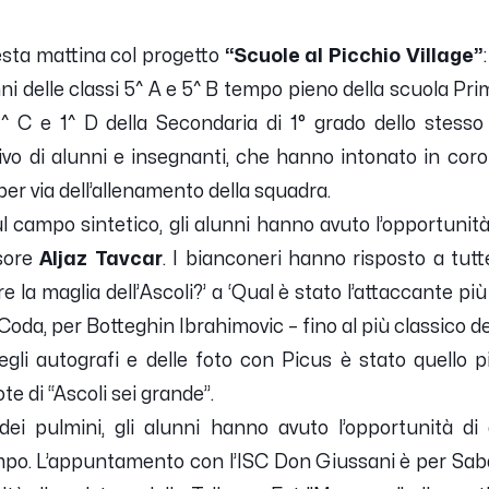
ta mattina col progetto
“Scuole al Picchio Village”
nni delle classi 5^ A e 5^ B tempo pieno della scuola Pri
^ C e 1^ D della Secondaria di 1° grado dello stesso i
rrivo di alunni e insegnanti, che hanno intonato in coro
per via dell’allenamento della squadra.
campo sintetico, gli alunni hanno avuto l’opportunità 
sore
Aljaz Tavcar
. I bianconeri hanno risposto a tutt
re la maglia dell’Ascoli?
’ a ‘
Qual è stato l’attaccante più
Coda, per Botteghin Ibrahimovic – fino al più classico del
egli autografi e delle foto con Picus è stato quello
ote di
“Ascoli sei grande”
.
dei pulmini, gli alunni hanno avuto l’opportunità di
o. L’appuntamento con l’ISC Don Giussani è per Saba