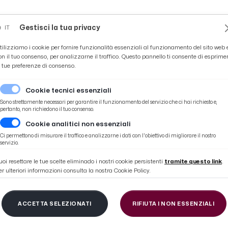
Novità
News
Ascoli Time
Cultura
Coppa Teo
Gestisci la tua privacy
IT
tilizziamo i cookie per fornire funzionalità essenziali al funzionamento del sito web 
on il tuo consenso, per analizzarne il traffico. Questo pannello ti consente di esprime
e tue preferenze di consenso.
Cookie tecnici essenziali
Sono strettamente necessari per garantire il funzionamento del servizio che ci hai richiesto e,
pertanto, non richiedono il tuo consenso.
Cookie analitici non essenziali
ta al Picchio Village. Botteghin e Tavcar rispondono alle domande degli alu
Ci permettono di misurare il traffico e analizzarne i dati con l'obiettivo di migliorare il nostro
servizio.
uoi resettare le tue scelte eliminado i nostri cookie persistenti
tramite questo link
.
er ulteriori informazioni consulta la nostra Cookie Policy.
cio, “ISC Don Giussani”
ACCETTA SELEZIONATI
RIFIUTA I NON ESSENZIALI
 Village. Botteghin e 