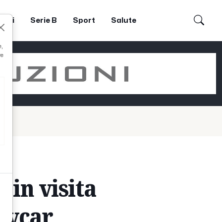
dori
Serie B
Sport
Salute
e,
re
nni
 in visita
Tavcar