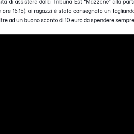
ità di assistere dalla Tribuna Est "Mazzone" alla par
le ore 16:15): ai ragazzi è stato consegnato un tagliando
oltre ad un buono sconto di 10 euro da spendere sempre a