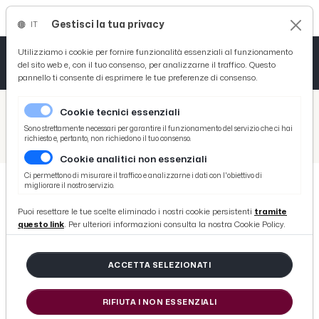
Gestisci la tua privacy
IT
Tutto News
Tutto Sport
Tutto Curiosità
Utilizziamo i cookie per fornire funzionalità essenziali al funzionamento
del sito web e, con il tuo consenso, per analizzarne il traffico. Questo
pannello ti consente di esprimere le tue preferenze di consenso.
Cronaca
Atletica
Serie D
/
Picenotime
Cookie tecnici essenziali
Basket
/
Ascoli Time
Sono strettamente necessari per garantire il funzionamento del servizio che ci hai
richiesto e, pertanto, non richiedono il tuo consenso.
/
Ascoli Calcio, il centrocampista Odjer partirà per il ritiro precampionato ma è sotto valutazione
Cookie analitici non essenziali
Ciclismo
Ci permettono di misurare il traffico e analizzarne i dati con l'obiettivo di
migliorare il nostro servizio.
Volley
ASCOLI TIME
Puoi resettare le tue scelte eliminado i nostri cookie persistenti
tramite
Ascoli Calcio, il centrocampista
questo link
. Per ulteriori informazioni consulta la nostra Cookie Policy.
Odjer partirà per il ritiro
precampionato ma è sotto
ACCETTA SELEZIONATI
valutazione
RIFIUTA I NON ESSENZIALI