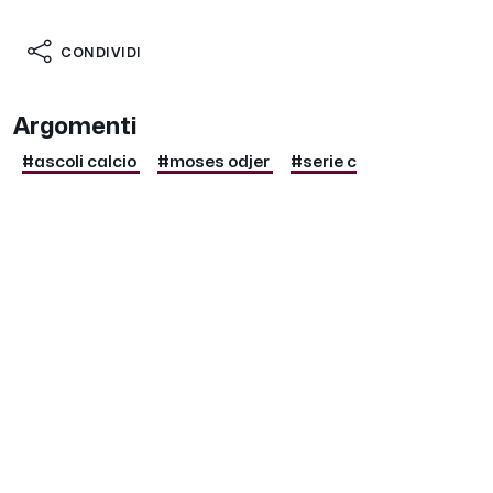
CONDIVIDI
Argomenti
#ascoli calcio
#moses odjer
#serie c