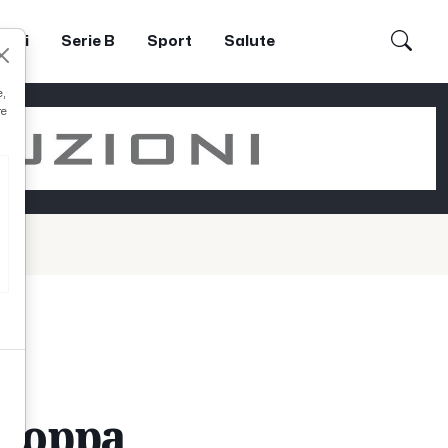
dori
Serie B
Sport
Salute
e,
re
i
 Coppa