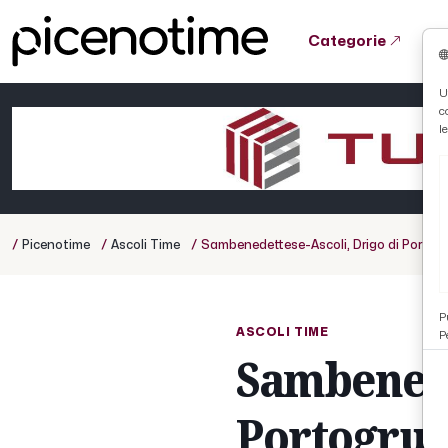
Categorie
Tutto News
Tutto Sport
Tutto Curiosità
U
c
Cronaca
Atletica
Serie D
l
Basket
Ciclismo
/
/
/
Picenotime
Ascoli Time
Sambenedettese-Ascoli, Drigo di Portogrua
Volley
P
ASCOLI TIME
P
Sambenede
Portogrua