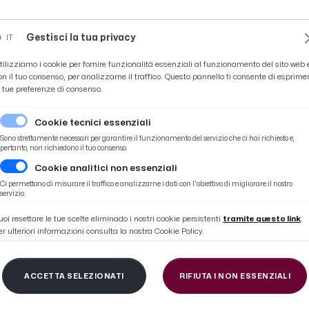
Novità
News
Ascoli Time
Cultura
Coppa Teo
Gestisci la tua privacy
IT
tilizziamo i cookie per fornire funzionalità essenziali al funzionamento del sito web 
on il tuo consenso, per analizzarne il traffico. Questo pannello ti consente di esprime
e tue preferenze di consenso.
Cookie tecnici essenziali
Sono strettamente necessari per garantire il funzionamento del servizio che ci hai richiesto e,
pertanto, non richiedono il tuo consenso.
Cookie analitici non essenziali
ro arbitra il derby di Coppa Italia Serie C. Due precedenti con i rossoblù
Ci permettono di misurare il traffico e analizzarne i dati con l'obiettivo di migliorare il nostro
servizio.
uoi resettare le tue scelte eliminado i nostri cookie persistenti
tramite questo link
.
er ulteriori informazioni consulta la nostra Cookie Policy.
ttese-Ascoli, Drigo d
ACCETTA SELEZIONATI
RIFIUTA I NON ESSENZIALI
ro arbitra il derby di