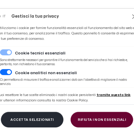
Novità
News
Ascoli Time
Cultura
Coppa Teo
Gestisci la tua privacy
IT
tilizziamo i cookie per fornire funzionalità essenziali al funzionamento del sito web 
on il tuo consenso, per analizzarne il traffico. Questo pannello ti consente di esprime
e tue preferenze di consenso.
Cookie tecnici essenziali
Sono strettamente necessari per garantire il funzionamento del servizio che ci hai richiesto e,
pertanto, non richiedono il tuo consenso.
Cookie analitici non essenziali
artita con l'Ascoli. Out solo Dembelè
Ci permettono di misurare il traffico e analizzarne i dati con l'obiettivo di migliorare il nostro
servizio.
uoi resettare le tue scelte eliminado i nostri cookie persistenti
tramite questo link
.
er ulteriori informazioni consulta la nostra Cookie Policy.
3 i convocati di Vanoli
ACCETTA SELEZIONATI
RIFIUTA I NON ESSENZIALI
n l'Ascoli. Out solo D