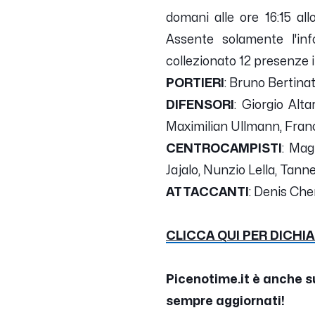
domani alle ore 16:15 al
Assente solamente l'in
collezionato 12 presenze 
PORTIERI
: Bruno Bertina
DIFENSORI
: Giorgio Alt
Maximilian Ullmann, Fra
CENTROCAMPISTI
: Mag
Jajalo, Nunzio Lella, Tan
ATTACCANTI
: Denis Cher
CLICCA QUI PER DICHI
Picenotime.it è anche s
sempre aggiornati!