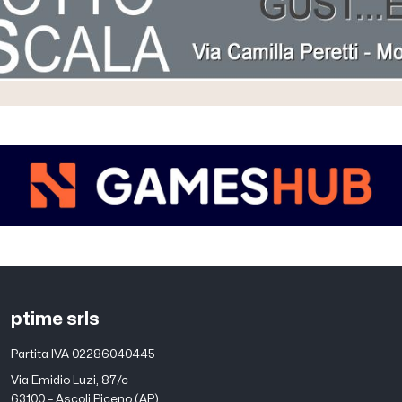
ptime srls
Partita IVA 02286040445
Via Emidio Luzi, 87/c
63100 – Ascoli Piceno (AP)