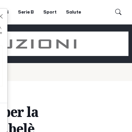
dori
Serie B
Sport
Salute
e,
re
 per la
embelè