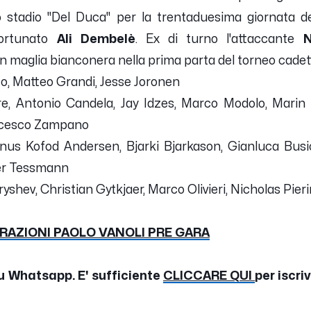
lo stadio "Del Duca" per la trentaduesima giornata d
fortunato
Ali Dembelè
. Ex di turno l'attaccante
N
in maglia bianconera nella prima parta del torneo cade
to, Matteo Grandi, Jesse Joronen
are, Antonio Candela, Jay Idzes, Marco Modolo, Marin
ncesco Zampano
nus Kofod Andersen, Bjarki Bjarkason, Gianluca Busio
ner Tessmann
yshev, Christian Gytkjaer, Marco Olivieri, Nicholas Pieri
ARAZIONI PAOLO VANOLI PRE GARA
u Whatsapp. E' sufficiente
CLICCARE QUI
per iscri