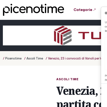
Categorie
Tutto News
Tutto Sport
Tutto Curiosità
U
c
Cronaca
Atletica
Serie D
l
Basket
Ciclismo
/
/
/
Picenotime
Ascoli Time
Venezia, 23 i convocati di Vanoli per la p
Volley
P
ASCOLI TIME
P
Venezia, 2
partita co