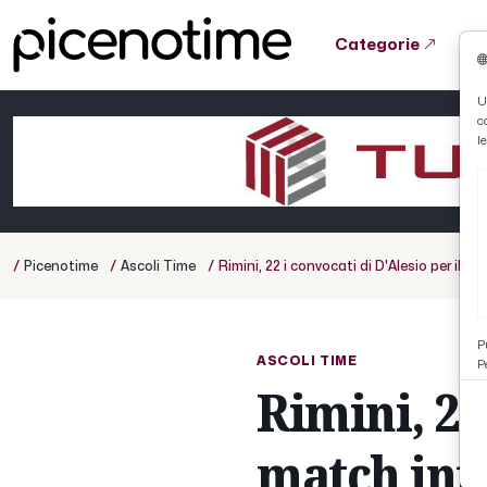
Categorie
Tutto News
Tutto Sport
Tutto Curiosità
U
c
Cronaca
Atletica
Serie D
l
Basket
Ciclismo
/
/
/
Picenotime
Ascoli Time
Rimini, 22 i convocati di D'Alesio per il m
Volley
P
ASCOLI TIME
P
Rimini, 22
match inte