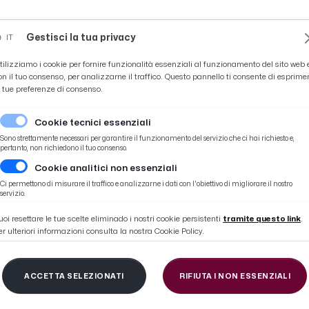
Novità
News
Ascoli Time
Cultura
Coppa Teo
Gestisci la tua privacy
IT
tilizziamo i cookie per fornire funzionalità essenziali al funzionamento del sito web 
on il tuo consenso, per analizzarne il traffico. Questo pannello ti consente di esprime
e tue preferenze di consenso.
Cookie tecnici essenziali
Sono strettamente necessari per garantire il funzionamento del servizio che ci hai richiesto e,
pertanto, non richiedono il tuo consenso.
Cookie analitici non essenziali
atch interno con l'Ascoli. Torna l'ex Falasco
Ci permettono di misurare il traffico e analizzarne i dati con l'obiettivo di migliorare il nostro
servizio.
uoi resettare le tue scelte eliminado i nostri cookie persistenti
tramite questo link
.
er ulteriori informazioni consulta la nostra Cookie Policy.
 i convocati di D'Alesi
ACCETTA SELEZIONATI
RIFIUTA I NON ESSENZIALI
rno con l'Ascoli. Torn