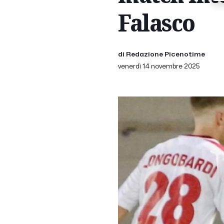
Falasco
di Redazione Picenotime
venerdì 14 novembre 2025