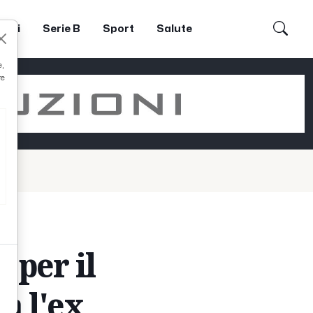
dori
Serie B
Sport
Salute
e,
re
o per il
a l'ex