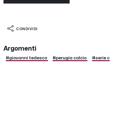
CONDIVIDI
Argomenti
#giovanni tedesco
#perugia calcio
#serie c