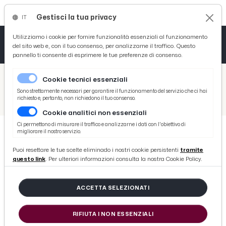
Gestisci la tua privacy
IT
Tutto News
Tutto Sport
Tutto Curiosità
Utilizziamo i cookie per fornire funzionalità essenziali al funzionamento
del sito web e, con il tuo consenso, per analizzarne il traffico. Questo
pannello ti consente di esprimere le tue preferenze di consenso.
Cronaca
Atletica
Serie D
/
Picenotime
Cookie tecnici essenziali
Basket
/
Ascoli Time
Sono strettamente necessari per garantire il funzionamento del servizio che ci hai
richiesto e, pertanto, non richiedono il tuo consenso.
/
Perugia, Tedesco: "A livello propositivo l'Ascoli è una delle migliori di tutta la C. Giocheremo col 3-5-2, convinto che faremo un grande match"
Cookie analitici non essenziali
Ciclismo
Ci permettono di misurare il traffico e analizzarne i dati con l'obiettivo di
migliorare il nostro servizio.
Volley
ASCOLI TIME
Puoi resettare le tue scelte eliminado i nostri cookie persistenti
tramite
Perugia, Tedesco: "A livello
questo link
. Per ulteriori informazioni consulta la nostra Cookie Policy.
propositivo l'Ascoli è una delle
migliori di tutta la C. Giocheremo
ACCETTA SELEZIONATI
col 3-5-2, convinto che faremo un
RIFIUTA I NON ESSENZIALI
grande match"