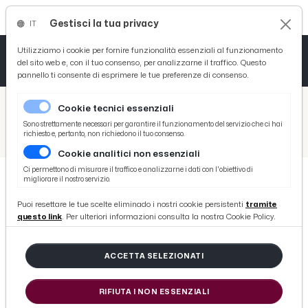
Gestisci la tua privacy
IT
Tutto News
Tutto Sport
Tutto Curiosità
Utilizziamo i cookie per fornire funzionalità essenziali al funzionamento
del sito web e, con il tuo consenso, per analizzarne il traffico. Questo
pannello ti consente di esprimere le tue preferenze di consenso.
Cronaca
Atletica
Serie D
/
Picenotime
Cookie tecnici essenziali
Basket
/
Ascoli Time
Sono strettamente necessari per garantire il funzionamento del servizio che ci hai
richiesto e, pertanto, non richiedono il tuo consenso.
/
Venezia-Ascoli 2-3, Javorcic: “E' uscita una bellissima partita. Orgoglioso di tutti i ragazzi”
Cookie analitici non essenziali
Ciclismo
Ci permettono di misurare il traffico e analizzarne i dati con l'obiettivo di
migliorare il nostro servizio.
Volley
ASCOLI TIME
Puoi resettare le tue scelte eliminado i nostri cookie persistenti
tramite
Venezia-Ascoli 2-3, Javorcic: “E'
questo link
. Per ulteriori informazioni consulta la nostra Cookie Policy.
uscita una bellissima partita.
Orgoglioso di tutti i ragazzi”
ACCETTA SELEZIONATI
RIFIUTA I NON ESSENZIALI
di Redazione Picenotime