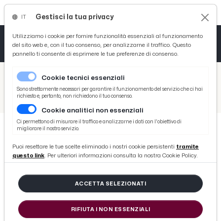
Gestisci la tua privacy
IT
Tutto News
Tutto Sport
Tutto Curiosità
Utilizziamo i cookie per fornire funzionalità essenziali al funzionamento
del sito web e, con il tuo consenso, per analizzarne il traffico. Questo
pannello ti consente di esprimere le tue preferenze di consenso.
Cronaca
Atletica
Serie D
/
Picenotime
Cookie tecnici essenziali
Basket
/
Ascoli Time
Sono strettamente necessari per garantire il funzionamento del servizio che ci hai
richiesto e, pertanto, non richiedono il tuo consenso.
/
Ascoli Calcio: Eramo, Baschirotto e Tsadjout in visita a tre istituti scolastici cittadini
Cookie analitici non essenziali
Ciclismo
Ci permettono di misurare il traffico e analizzarne i dati con l'obiettivo di
migliorare il nostro servizio.
Volley
ASCOLI TIME
Puoi resettare le tue scelte eliminado i nostri cookie persistenti
tramite
Ascoli Calcio: Eramo, Baschirotto e
questo link
. Per ulteriori informazioni consulta la nostra Cookie Policy.
Tsadjout in visita a tre istituti
scolastici cittadini
ACCETTA SELEZIONATI
RIFIUTA I NON ESSENZIALI
di Redazione Picenotime