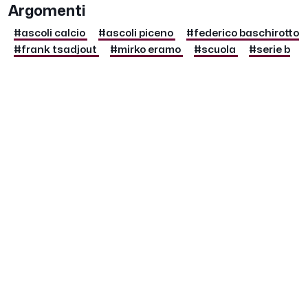
Argomenti
#ascoli calcio
#ascoli piceno
#federico baschirotto
#frank tsadjout
#mirko eramo
#scuola
#serie b