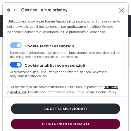
Gestisci la tua privacy
IT
Tutto News
Tutto Sport
Tutto Curiosità
Utilizziamo i cookie per fornire funzionalità essenziali al funzionamento
del sito web e, con il tuo consenso, per analizzarne il traffico. Questo
pannello ti consente di esprimere le tue preferenze di consenso.
Cronaca
Atletica
Serie D
/
Picenotime
Cookie tecnici essenziali
Basket
/
Serie B
Sono strettamente necessari per garantire il funzionamento del servizio che ci hai
richiesto e, pertanto, non richiedono il tuo consenso.
/
Vicenza, la voce di Marino dopo la vittoria contro l'Ascoli
Cookie analitici non essenziali
Ciclismo
Ci permettono di misurare il traffico e analizzarne i dati con l'obiettivo di
migliorare il nostro servizio.
Volley
SERIE B
Puoi resettare le tue scelte eliminado i nostri cookie persistenti
tramite
Vicenza, la voce di Marino dopo la
questo link
. Per ulteriori informazioni consulta la nostra Cookie Policy.
vittoria contro l'Ascoli
ACCETTA SELEZIONATI
di Redazione Picenotime
RIFIUTA I NON ESSENZIALI
sabato 07 novembre 2015