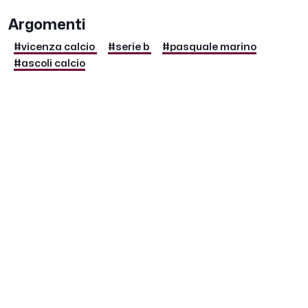
Argomenti
#vicenza calcio
#serie b
#pasquale marino
#ascoli calcio