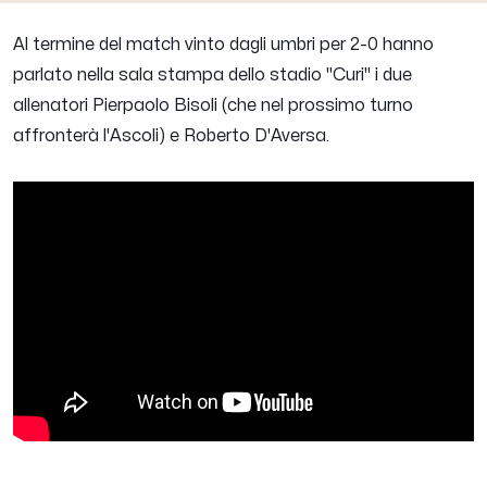
Al termine del match vinto dagli umbri per 2-0 hanno
parlato nella sala stampa dello stadio "Curi" i due
allenatori
Pierpaolo Bisoli
(che nel prossimo turno
affronterà l'Ascoli) e
Roberto D'Aversa
.