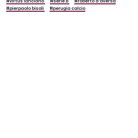
#virtus lanciano
#serie b
#roberto d'aversa
#pierpaolo bisoli
#perugia calcio