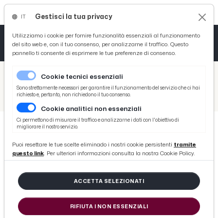
Gestisci la tua privacy
IT
Tutto News
Tutto Sport
Tutto Curiosità
Utilizziamo i cookie per fornire funzionalità essenziali al funzionamento
del sito web e, con il tuo consenso, per analizzarne il traffico. Questo
pannello ti consente di esprimere le tue preferenze di consenso.
Cronaca
Atletica
Serie D
/
Picenotime
Cookie tecnici essenziali
Basket
/
Serie B
Sono strettamente necessari per garantire il funzionamento del servizio che ci hai
richiesto e, pertanto, non richiedono il tuo consenso.
/
Perugia-Lanciano 2-0, le voci di Bisoli e D'Aversa post gara
Cookie analitici non essenziali
Ciclismo
Ci permettono di misurare il traffico e analizzarne i dati con l'obiettivo di
migliorare il nostro servizio.
Volley
SERIE B
Puoi resettare le tue scelte eliminado i nostri cookie persistenti
tramite
Perugia-Lanciano 2-0, le voci di
questo link
. Per ulteriori informazioni consulta la nostra Cookie Policy.
Bisoli e D'Aversa post gara
ACCETTA SELEZIONATI
di Redazione Picenotime
RIFIUTA I NON ESSENZIALI
lunedì 09 novembre 2015