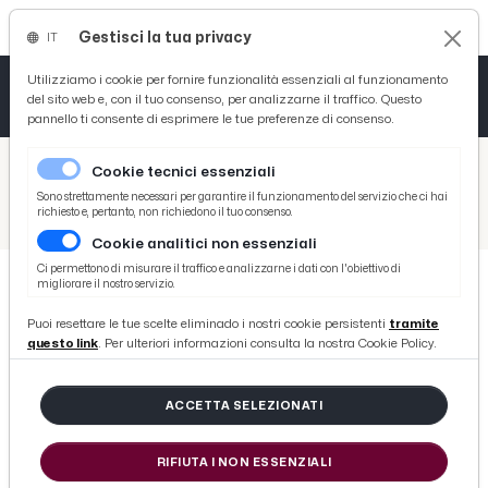
Gestisci la tua privacy
IT
Tutto News
Tutto Sport
Tutto Curiosità
Utilizziamo i cookie per fornire funzionalità essenziali al funzionamento
del sito web e, con il tuo consenso, per analizzarne il traffico. Questo
pannello ti consente di esprimere le tue preferenze di consenso.
Cronaca
Atletica
Serie D
/
Picenotime
Cookie tecnici essenziali
Basket
/
Serie B
Sono strettamente necessari per garantire il funzionamento del servizio che ci hai
richiesto e, pertanto, non richiedono il tuo consenso.
/
Modena-V.Entella 0-1, le voci di Crespo e Aglietti post gara
Cookie analitici non essenziali
Ciclismo
Ci permettono di misurare il traffico e analizzarne i dati con l'obiettivo di
migliorare il nostro servizio.
Volley
SERIE B
Puoi resettare le tue scelte eliminado i nostri cookie persistenti
tramite
Modena-V.Entella 0-1, le voci di
questo link
. Per ulteriori informazioni consulta la nostra Cookie Policy.
Crespo e Aglietti post gara
ACCETTA SELEZIONATI
di Redazione Picenotime
RIFIUTA I NON ESSENZIALI
domenica 29 novembre 2015