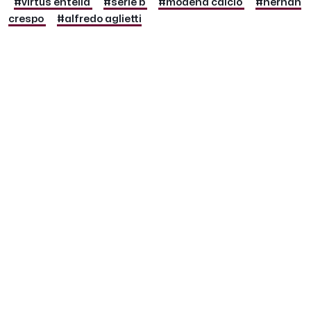
#virtus entella
#serie b
#modena calcio
#hernan
crespo
#alfredo aglietti