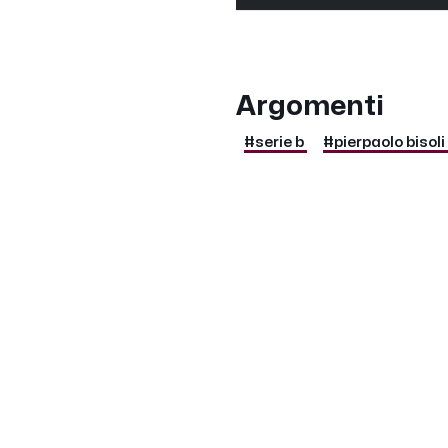
Argomenti
#serie b
#pierpaolo bisoli