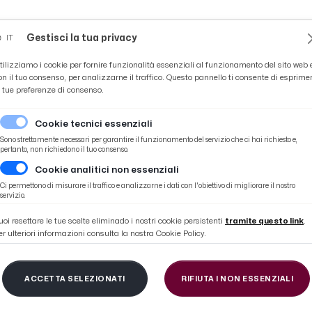
Novità
News
Ascoli Time
Cultura
Coppa Teo
Gestisci la tua privacy
IT
tilizziamo i cookie per fornire funzionalità essenziali al funzionamento del sito web 
on il tuo consenso, per analizzarne il traffico. Questo pannello ti consente di esprime
e tue preferenze di consenso.
Cookie tecnici essenziali
Sono strettamente necessari per garantire il funzionamento del servizio che ci hai richiesto e,
pertanto, non richiedono il tuo consenso.
Cookie analitici non essenziali
st gara
Ci permettono di misurare il traffico e analizzarne i dati con l'obiettivo di migliorare il nostro
servizio.
uoi resettare le tue scelte eliminado i nostri cookie persistenti
tramite questo link
.
er ulteriori informazioni consulta la nostra Cookie Policy.
ia 1-0, le voci di Fest
ACCETTA SELEZIONATI
RIFIUTA I NON ESSENZIALI