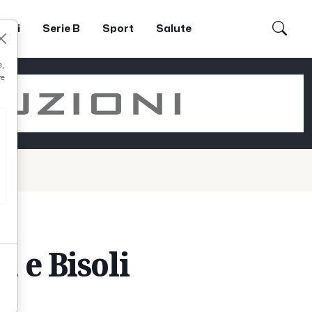
dori
Serie B
Sport
Salute
e,
re
a e Bisoli