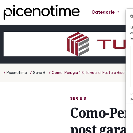
Categorie
Tutto News
Tutto Sport
Tutto Curiosità
U
c
Cronaca
Atletica
Serie D
l
Basket
Ciclismo
/
/
/
Picenotime
Serie B
Como-Perugia 1-0, le voci di Festa e Bisoli po
Volley
P
SERIE B
P
Como-Perug
post gara