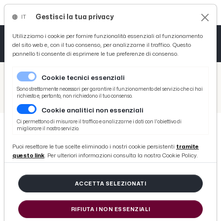
Gestisci la tua privacy
IT
Tutto News
Tutto Sport
Tutto Curiosità
Utilizziamo i cookie per fornire funzionalità essenziali al funzionamento
del sito web e, con il tuo consenso, per analizzarne il traffico. Questo
pannello ti consente di esprimere le tue preferenze di consenso.
Cronaca
Atletica
Serie D
/
Picenotime
Cookie tecnici essenziali
Basket
/
Serie B
Sono strettamente necessari per garantire il funzionamento del servizio che ci hai
richiesto e, pertanto, non richiedono il tuo consenso.
/
Como-Novara 1-1, le voci di Festa e Baroni post gara
Cookie analitici non essenziali
Ciclismo
Ci permettono di misurare il traffico e analizzarne i dati con l'obiettivo di
migliorare il nostro servizio.
Volley
SERIE B
Puoi resettare le tue scelte eliminado i nostri cookie persistenti
tramite
Como-Novara 1-1, le voci di Festa e
questo link
. Per ulteriori informazioni consulta la nostra Cookie Policy.
Baroni post gara
ACCETTA SELEZIONATI
di Redazione Picenotime
RIFIUTA I NON ESSENZIALI
domenica 14 febbraio 2016