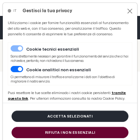
Gestisci la tua privacy
IT
Tutto News
Tutto Sport
Tutto Curiosità
Utilizziamo i cookie per fornire funzionalità essenziali al funzionamento
del sito web e, con il tuo consenso, per analizzarne il traffico. Questo
pannello ti consente di esprimere le tue preferenze di consenso.
Cronaca
Atletica
Serie D
/
Picenotime
Cookie tecnici essenziali
Basket
/
Serie B
Sono strettamente necessari per garantire il funzionamento del servizio che ci hai
richiesto e, pertanto, non richiedono il tuo consenso.
/
Pisa-Ternana 1-0, voci Aquilani (“Moreo ha stretto i denti, gol meritato”) e Breda (“Vedo una squadra super viva”)
Cookie analitici non essenziali
Ciclismo
Ci permettono di misurare il traffico e analizzarne i dati con l'obiettivo di
migliorare il nostro servizio.
Volley
SERIE B
Puoi resettare le tue scelte eliminado i nostri cookie persistenti
tramite
Pisa-Ternana 1-0, voci Aquilani
questo link
. Per ulteriori informazioni consulta la nostra Cookie Policy.
(“Moreo ha stretto i denti, gol
meritato”) e Breda (“Vedo una
ACCETTA SELEZIONATI
squadra super viva”)
RIFIUTA I NON ESSENZIALI