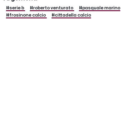
#serie b
#roberto venturato
#pasquale marino
#frosinone calcio
#cittadella calcio