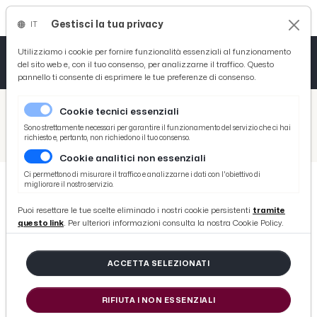
Gestisci la tua privacy
IT
Tutto News
Tutto Sport
Tutto Curiosità
Utilizziamo i cookie per fornire funzionalità essenziali al funzionamento
del sito web e, con il tuo consenso, per analizzarne il traffico. Questo
pannello ti consente di esprimere le tue preferenze di consenso.
Cronaca
Atletica
Serie D
/
Picenotime
Cookie tecnici essenziali
Basket
/
Serie B
Sono strettamente necessari per garantire il funzionamento del servizio che ci hai
richiesto e, pertanto, non richiedono il tuo consenso.
/
Frosinone-Cittadella 1-1, le voci di Marino e Venturato post gara
Cookie analitici non essenziali
Ciclismo
Ci permettono di misurare il traffico e analizzarne i dati con l'obiettivo di
migliorare il nostro servizio.
Volley
SERIE B
Puoi resettare le tue scelte eliminado i nostri cookie persistenti
tramite
Frosinone-Cittadella 1-1, le voci di
questo link
. Per ulteriori informazioni consulta la nostra Cookie Policy.
Marino e Venturato post gara
ACCETTA SELEZIONATI
di Redazione Picenotime
RIFIUTA I NON ESSENZIALI
martedì 07 marzo 2017