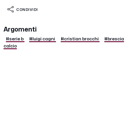
CONDIVIDI
Argomenti
#serie b
#luigi cagni
#cristian brocchi
#brescia
calcio