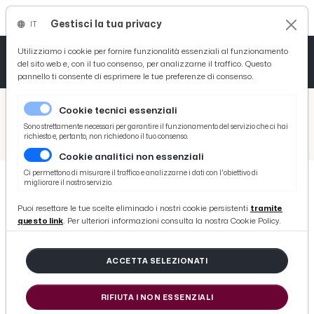
Gestisci la tua privacy
IT
Tutto News
Tutto Sport
Tutto Curiosità
Utilizziamo i cookie per fornire funzionalità essenziali al funzionamento
del sito web e, con il tuo consenso, per analizzarne il traffico. Questo
pannello ti consente di esprimere le tue preferenze di consenso.
Cronaca
Atletica
Serie D
/
Picenotime
Cookie tecnici essenziali
Basket
/
Serie B
Sono strettamente necessari per garantire il funzionamento del servizio che ci hai
richiesto e, pertanto, non richiedono il tuo consenso.
/
Brescia, tre sconfitte consecutive sono troppe. Brocchi via, arriva Cagni
Cookie analitici non essenziali
Ciclismo
Ci permettono di misurare il traffico e analizzarne i dati con l'obiettivo di
migliorare il nostro servizio.
Volley
SERIE B
Puoi resettare le tue scelte eliminado i nostri cookie persistenti
tramite
Brescia, tre sconfitte consecutive
questo link
. Per ulteriori informazioni consulta la nostra Cookie Policy.
sono troppe. Brocchi via, arriva
Cagni
ACCETTA SELEZIONATI
RIFIUTA I NON ESSENZIALI
di Redazione Picenotime