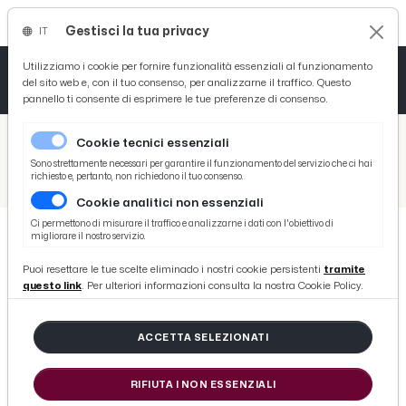
Gestisci la tua privacy
IT
Tutto News
Tutto Sport
Tutto Curiosità
Utilizziamo i cookie per fornire funzionalità essenziali al funzionamento
del sito web e, con il tuo consenso, per analizzarne il traffico. Questo
pannello ti consente di esprimere le tue preferenze di consenso.
Cronaca
Atletica
Serie D
/
Picenotime
Cookie tecnici essenziali
Basket
/
Serie B
Sono strettamente necessari per garantire il funzionamento del servizio che ci hai
richiesto e, pertanto, non richiedono il tuo consenso.
/
Spal-Trapani 2-1, le voci di Semplici e Antenucci post gara
Cookie analitici non essenziali
Ciclismo
Ci permettono di misurare il traffico e analizzarne i dati con l'obiettivo di
migliorare il nostro servizio.
Volley
SERIE B
Puoi resettare le tue scelte eliminado i nostri cookie persistenti
tramite
Spal-Trapani 2-1, le voci di Semplici
questo link
. Per ulteriori informazioni consulta la nostra Cookie Policy.
e Antenucci post gara
ACCETTA SELEZIONATI
di Redazione Picenotime
RIFIUTA I NON ESSENZIALI
martedì 18 aprile 2017