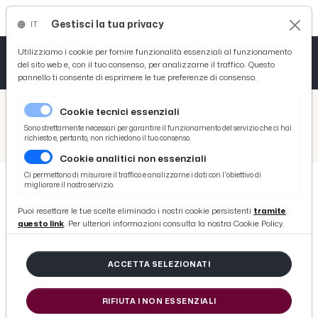
Gestisci la tua privacy
IT
Tutto News
Tutto Sport
Tutto Curiosità
Utilizziamo i cookie per fornire funzionalità essenziali al funzionamento
del sito web e, con il tuo consenso, per analizzarne il traffico. Questo
pannello ti consente di esprimere le tue preferenze di consenso.
Cronaca
Atletica
Serie D
/
Picenotime
Cookie tecnici essenziali
Basket
/
Serie B
Sono strettamente necessari per garantire il funzionamento del servizio che ci hai
richiesto e, pertanto, non richiedono il tuo consenso.
/
Parma-Brescia 0-1: le voci di D'Aversa, Di Gaudio e Iacoponi post gara
Cookie analitici non essenziali
Ciclismo
Ci permettono di misurare il traffico e analizzarne i dati con l'obiettivo di
migliorare il nostro servizio.
Volley
SERIE B
Puoi resettare le tue scelte eliminado i nostri cookie persistenti
tramite
Parma-Brescia 0-1: le voci di
questo link
. Per ulteriori informazioni consulta la nostra Cookie Policy.
D'Aversa, Di Gaudio e Iacoponi post
gara
ACCETTA SELEZIONATI
RIFIUTA I NON ESSENZIALI
di Redazione Picenotime