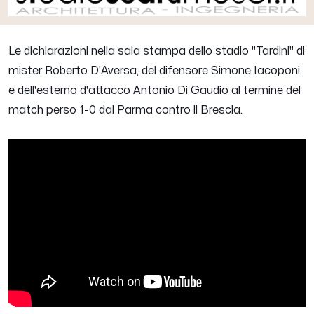
Le dichiarazioni nella sala stampa dello stadio "Tardini" di
mister
Roberto D'Aversa
, del difensore
Simone Iacoponi
e dell'esterno d'attacco
Antonio Di Gaudio
al termine del
match perso 1-0 dal Parma contro il Brescia.