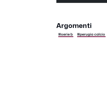
Argomenti
#serie b
#perugia calcio