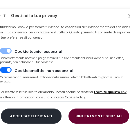
Novità
News
Ascoli Time
Cultura
Coppa Teo
Gestisci la tua privacy
IT
tilizziamo i cookie per fornire funzionalità essenziali al funzionamento del sito web 
on il tuo consenso, per analizzarne il traffico. Questo pannello ti consente di esprime
e tue preferenze di consenso.
Cookie tecnici essenziali
Sono strettamente necessari per garantire il funzionamento del servizio che ci hai richiesto e,
pertanto, non richiedono il tuo consenso.
Cookie analitici non essenziali
ngo post gara
Ci permettono di misurare il traffico e analizzarne i dati con l'obiettivo di migliorare il nostro
servizio.
uoi resettare le tue scelte eliminado i nostri cookie persistenti
tramite questo link
.
er ulteriori informazioni consulta la nostra Cookie Policy.
osinone 1-0, le voci di
ACCETTA SELEZIONATI
RIFIUTA I NON ESSENZIALI
t gara