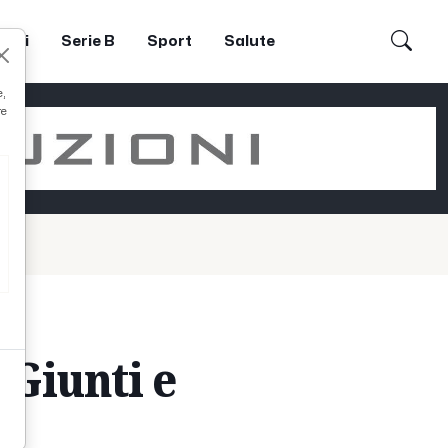
dori
Serie B
Sport
Salute
e,
re
 Giunti e