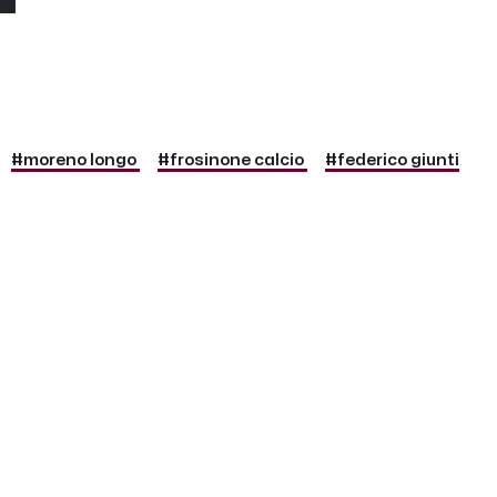
#moreno longo
#frosinone calcio
#federico giunti