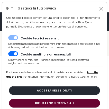
Gestisci la tua privacy
IT
Tutto News
Tutto Sport
Tutto Curiosità
Utilizziamo i cookie per fornire funzionalità essenziali al funzionamento
del sito web e, con il tuo consenso, per analizzarne il traffico. Questo
pannello ti consente di esprimere le tue preferenze di consenso.
Cronaca
Atletica
Serie D
/
Picenotime
Cookie tecnici essenziali
Basket
/
Serie B
Sono strettamente necessari per garantire il funzionamento del servizio che ci hai
richiesto e, pertanto, non richiedono il tuo consenso.
/
Virtus Entella-Empoli 2-3: voci Castorina, Crimi, Vivarini, Pasqual e Donnarumma post gara
Cookie analitici non essenziali
Ciclismo
Ci permettono di misurare il traffico e analizzarne i dati con l'obiettivo di
migliorare il nostro servizio.
Volley
SERIE B
Puoi resettare le tue scelte eliminado i nostri cookie persistenti
tramite
Virtus Entella-Empoli 2-3: voci
questo link
. Per ulteriori informazioni consulta la nostra Cookie Policy.
Castorina, Crimi, Vivarini, Pasqual
e Donnarumma post gara
ACCETTA SELEZIONATI
RIFIUTA I NON ESSENZIALI
di Redazione Picenotime