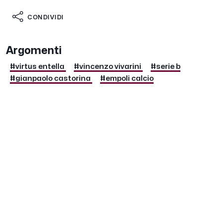
CONDIVIDI
Argomenti
#virtus entella
#vincenzo vivarini
#serie b
#gianpaolo castorina
#empoli calcio