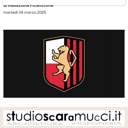
di Redazione Picenotime
martedì 04 marzo 2025