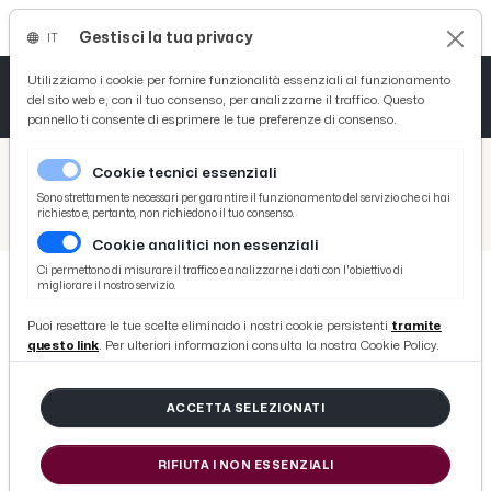
Gestisci la tua privacy
IT
Tutto News
Tutto Sport
Tutto Curiosità
Utilizziamo i cookie per fornire funzionalità essenziali al funzionamento
del sito web e, con il tuo consenso, per analizzarne il traffico. Questo
pannello ti consente di esprimere le tue preferenze di consenso.
Cronaca
Atletica
Serie D
/
Picenotime
Cookie tecnici essenziali
Basket
/
Serie B
Sono strettamente necessari per garantire il funzionamento del servizio che ci hai
richiesto e, pertanto, non richiedono il tuo consenso.
/
Serie C, Lucchese deferita per violazioni di natura amministrativa. Penalizzazione in arrivo
Cookie analitici non essenziali
Ciclismo
Ci permettono di misurare il traffico e analizzarne i dati con l'obiettivo di
migliorare il nostro servizio.
Volley
SERIE B
Puoi resettare le tue scelte eliminado i nostri cookie persistenti
tramite
Serie C, Lucchese deferita per
questo link
. Per ulteriori informazioni consulta la nostra Cookie Policy.
violazioni di natura
amministrativa. Penalizzazione in
ACCETTA SELEZIONATI
arrivo
RIFIUTA I NON ESSENZIALI