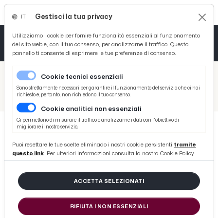
Gestisci la tua privacy
IT
Tutto News
Tutto Sport
Tutto Curiosità
Utilizziamo i cookie per fornire funzionalità essenziali al funzionamento
del sito web e, con il tuo consenso, per analizzarne il traffico. Questo
pannello ti consente di esprimere le tue preferenze di consenso.
Cronaca
Atletica
Serie D
/
Picenotime
Cookie tecnici essenziali
Basket
/
Serie B
Sono strettamente necessari per garantire il funzionamento del servizio che ci hai
richiesto e, pertanto, non richiedono il tuo consenso.
/
Parma-Virtus Entella 3-1, le voci di D'Aversa e Castorina post gara
Cookie analitici non essenziali
Ciclismo
Ci permettono di misurare il traffico e analizzarne i dati con l'obiettivo di
migliorare il nostro servizio.
Volley
SERIE B
Puoi resettare le tue scelte eliminado i nostri cookie persistenti
tramite
Parma-Virtus Entella 3-1, le voci di
questo link
. Per ulteriori informazioni consulta la nostra Cookie Policy.
D'Aversa e Castorina post gara
ACCETTA SELEZIONATI
di Redazione Picenotime
RIFIUTA I NON ESSENZIALI
domenica 22 ottobre 2017