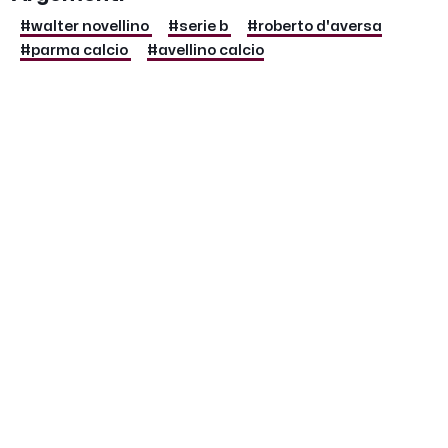
#walter novellino
#serie b
#roberto d'aversa
#parma calcio
#avellino calcio