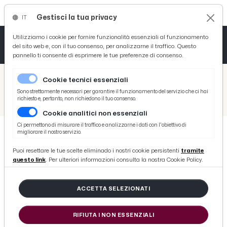
Gestisci la tua privacy
IT
Tutto News
Tutto Sport
Tutto Curiosità
Utilizziamo i cookie per fornire funzionalità essenziali al funzionamento
del sito web e, con il tuo consenso, per analizzarne il traffico. Questo
pannello ti consente di esprimere le tue preferenze di consenso.
Cronaca
Atletica
Serie D
/
Picenotime
Cookie tecnici essenziali
Basket
/
Serie B
Sono strettamente necessari per garantire il funzionamento del servizio che ci hai
richiesto e, pertanto, non richiedono il tuo consenso.
/
Parma-Avellino 2-0, le voci di D'Aversa e Novellino post gara
Cookie analitici non essenziali
Ciclismo
Ci permettono di misurare il traffico e analizzarne i dati con l'obiettivo di
migliorare il nostro servizio.
Volley
SERIE B
Puoi resettare le tue scelte eliminado i nostri cookie persistenti
tramite
Parma-Avellino 2-0, le voci di
questo link
. Per ulteriori informazioni consulta la nostra Cookie Policy.
D'Aversa e Novellino post gara
ACCETTA SELEZIONATI
di Redazione Picenotime
RIFIUTA I NON ESSENZIALI
lunedì 30 ottobre 2017