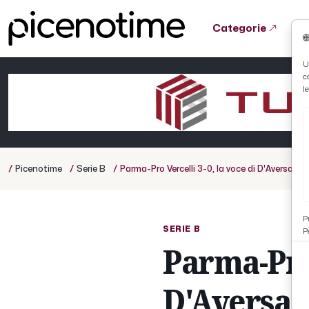
Categorie
Tutto News
Tutto Sport
Tutto Curiosità
U
c
Cronaca
Atletica
Serie D
l
Basket
Ciclismo
/
/
/
Picenotime
Serie B
Parma-Pro Vercelli 3-0, la voce di D'Aversa po
Volley
P
SERIE B
P
Parma-Pro 
D'Aversa 