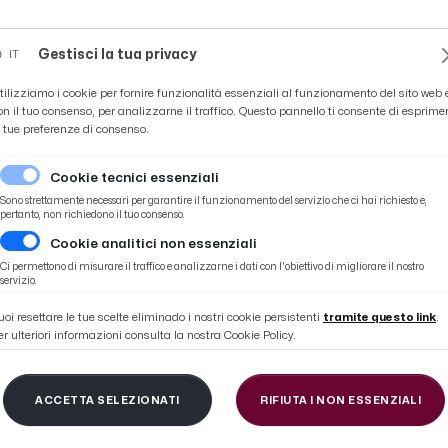
Novità
News
Ascoli Time
Cultura
Coppa Teo
Gestisci la tua privacy
IT
tilizziamo i cookie per fornire funzionalità essenziali al funzionamento del sito web 
on il tuo consenso, per analizzarne il traffico. Questo pannello ti consente di esprime
e tue preferenze di consenso.
Cookie tecnici essenziali
Sono strettamente necessari per garantire il funzionamento del servizio che ci hai richiesto e,
pertanto, non richiedono il tuo consenso.
Cookie analitici non essenziali
st gara
Ci permettono di misurare il traffico e analizzarne i dati con l'obiettivo di migliorare il nostro
servizio.
uoi resettare le tue scelte eliminado i nostri cookie persistenti
tramite questo link
.
er ulteriori informazioni consulta la nostra Cookie Policy.
Vercelli 3-0, la voce 
ACCETTA SELEZIONATI
RIFIUTA I NON ESSENZIALI
post gara