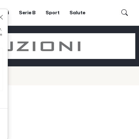
dori
Serie B
Sport
Salute
e,
re
di