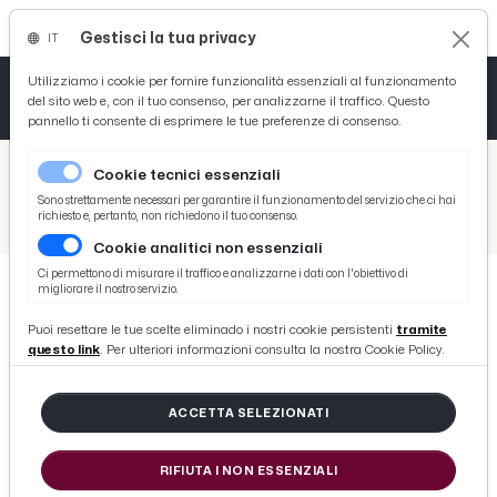
Gestisci la tua privacy
IT
Tutto News
Tutto Sport
Tutto Curiosità
Utilizziamo i cookie per fornire funzionalità essenziali al funzionamento
del sito web e, con il tuo consenso, per analizzarne il traffico. Questo
pannello ti consente di esprimere le tue preferenze di consenso.
Cronaca
Atletica
Serie D
/
Picenotime
Cookie tecnici essenziali
Basket
/
Serie B
Sono strettamente necessari per garantire il funzionamento del servizio che ci hai
richiesto e, pertanto, non richiedono il tuo consenso.
/
Cosenza, Dionigi sollevato dall'incarico dopo aver accusato quattro sconfitte di fila
Cookie analitici non essenziali
Ciclismo
Ci permettono di misurare il traffico e analizzarne i dati con l'obiettivo di
migliorare il nostro servizio.
Volley
SERIE B
Puoi resettare le tue scelte eliminado i nostri cookie persistenti
tramite
Cosenza, Dionigi sollevato
questo link
. Per ulteriori informazioni consulta la nostra Cookie Policy.
dall'incarico dopo aver accusato
quattro sconfitte di fila
ACCETTA SELEZIONATI
RIFIUTA I NON ESSENZIALI
di Redazione Picenotime