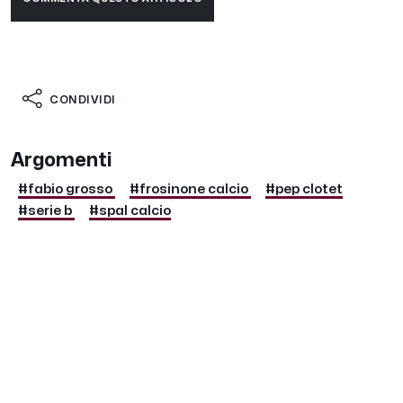
CONDIVIDI
Argomenti
#fabio grosso
#frosinone calcio
#pep clotet
#serie b
#spal calcio