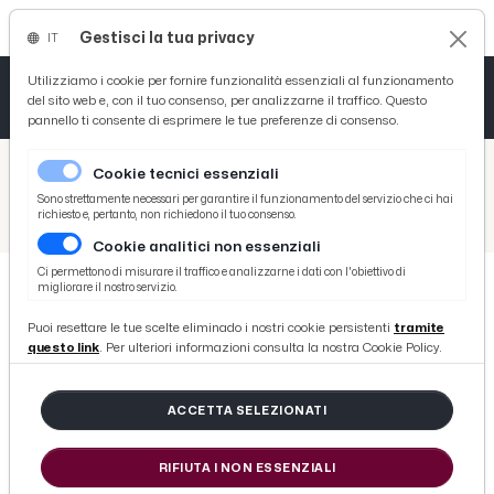
Gestisci la tua privacy
IT
Tutto News
Tutto Sport
Tutto Curiosità
Utilizziamo i cookie per fornire funzionalità essenziali al funzionamento
del sito web e, con il tuo consenso, per analizzarne il traffico. Questo
pannello ti consente di esprimere le tue preferenze di consenso.
Cronaca
Atletica
Serie D
/
Picenotime
Cookie tecnici essenziali
Basket
/
Serie B
Sono strettamente necessari per garantire il funzionamento del servizio che ci hai
richiesto e, pertanto, non richiedono il tuo consenso.
/
Frosinone-Spal 4-0, le voci di Grosso (“Complimenti ai ragazzi”) e Clotet (“Risultato pesante”)
Cookie analitici non essenziali
Ciclismo
Ci permettono di misurare il traffico e analizzarne i dati con l'obiettivo di
migliorare il nostro servizio.
Volley
SERIE B
Puoi resettare le tue scelte eliminado i nostri cookie persistenti
tramite
Frosinone-Spal 4-0, le voci di
questo link
. Per ulteriori informazioni consulta la nostra Cookie Policy.
Grosso (“Complimenti ai ragazzi”)
e Clotet (“Risultato pesante”)
ACCETTA SELEZIONATI
RIFIUTA I NON ESSENZIALI
di Redazione Picenotime