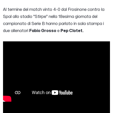
Al termine del match vinto 4-0 dal Frosinone contro la
Spal allo stadio "Stirpe" nella 18esima giornata del
campionato di Serie B hanno parlato in sala stampa i
due allenatori
Fabio Grosso
e
Pep Clotet.