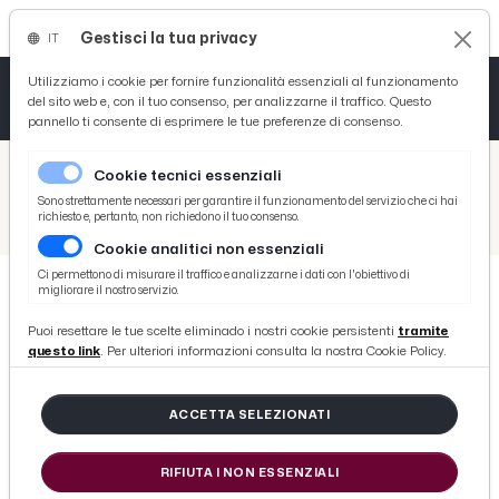
Gestisci la tua privacy
IT
Tutto News
Tutto Sport
Tutto Curiosità
Utilizziamo i cookie per fornire funzionalità essenziali al funzionamento
del sito web e, con il tuo consenso, per analizzarne il traffico. Questo
pannello ti consente di esprimere le tue preferenze di consenso.
Cronaca
Atletica
Serie D
/
Picenotime
Cookie tecnici essenziali
Basket
/
Serie B
Sono strettamente necessari per garantire il funzionamento del servizio che ci hai
richiesto e, pertanto, non richiedono il tuo consenso.
/
Parma-Carpi 2-1, le voci di D'Aversa e Barillà post gara
Cookie analitici non essenziali
Ciclismo
Ci permettono di misurare il traffico e analizzarne i dati con l'obiettivo di
migliorare il nostro servizio.
Volley
SERIE B
Puoi resettare le tue scelte eliminado i nostri cookie persistenti
tramite
Parma-Carpi 2-1, le voci di D'Aversa
questo link
. Per ulteriori informazioni consulta la nostra Cookie Policy.
e Barillà post gara
ACCETTA SELEZIONATI
di Redazione Picenotime
RIFIUTA I NON ESSENZIALI
domenica 22 aprile 2018