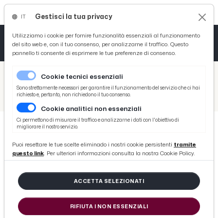
Gestisci la tua privacy
IT
Tutto News
Tutto Sport
Tutto Curiosità
Utilizziamo i cookie per fornire funzionalità essenziali al funzionamento
del sito web e, con il tuo consenso, per analizzarne il traffico. Questo
pannello ti consente di esprimere le tue preferenze di consenso.
Cronaca
Atletica
Serie D
/
Picenotime
Cookie tecnici essenziali
Basket
/
Serie B
Sono strettamente necessari per garantire il funzionamento del servizio che ci hai
richiesto e, pertanto, non richiedono il tuo consenso.
/
Pro Vercelli-Parma 1-0, le voci del presidente Secondo e di D'Aversa post gara
Cookie analitici non essenziali
Ciclismo
Ci permettono di misurare il traffico e analizzarne i dati con l'obiettivo di
migliorare il nostro servizio.
Volley
SERIE B
Puoi resettare le tue scelte eliminado i nostri cookie persistenti
tramite
Pro Vercelli-Parma 1-0, le voci del
questo link
. Per ulteriori informazioni consulta la nostra Cookie Policy.
presidente Secondo e di D'Aversa
post gara
ACCETTA SELEZIONATI
RIFIUTA I NON ESSENZIALI
di Redazione Picenotime