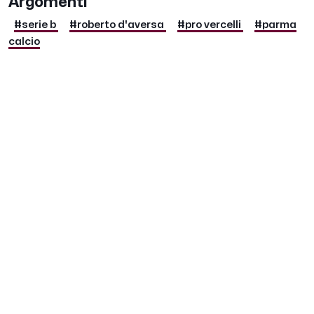
Argomenti
#serie b
#roberto d'aversa
#pro vercelli
#parma
calcio