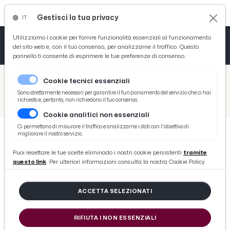
Gestisci la tua privacy
IT
Tutto News
Tutto Sport
Tutto Curiosità
Utilizziamo i cookie per fornire funzionalità essenziali al funzionamento
del sito web e, con il tuo consenso, per analizzarne il traffico. Questo
pannello ti consente di esprimere le tue preferenze di consenso.
Cronaca
Atletica
Serie D
/
Picenotime
Cookie tecnici essenziali
Basket
/
Serie B
Sono strettamente necessari per garantire il funzionamento del servizio che ci hai
richiesto e, pertanto, non richiedono il tuo consenso.
/
Coppa Italia: Trapani-Cosenza 1-2 dopo i supplementari, highlights
Cookie analitici non essenziali
Ciclismo
Ci permettono di misurare il traffico e analizzarne i dati con l'obiettivo di
migliorare il nostro servizio.
Volley
SERIE B
Puoi resettare le tue scelte eliminado i nostri cookie persistenti
tramite
Coppa Italia: Trapani-Cosenza 1-2
questo link
. Per ulteriori informazioni consulta la nostra Cookie Policy.
dopo i supplementari, highlights
ACCETTA SELEZIONATI
di Redazione Picenotime
RIFIUTA I NON ESSENZIALI
domenica 05 agosto 2018