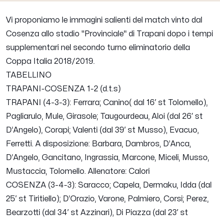
Vi proponiamo le immagini salienti del match vinto dal
Cosenza allo stadio "Provinciale" di Trapani dopo i tempi
supplementari nel secondo turno eliminatorio della
Coppa Italia 2018/2019.
TABELLINO
TRAPANI-COSENZA 1-2 (d.t.s)
TRAPANI (4-3-3): Ferrara; Canino( dal 16′ st Tolomello),
Pagliarulo, Mule, Girasole; Taugourdeau, Aloi (dal 26′ st
D’Angelo), Corapi; Valenti (dal 39′ st Musso), Evacuo,
Ferretti. A disposizione: Barbara, Dambros, D’Anca,
D’Angelo, Gancitano, Ingrassia, Marcone, Miceli, Musso,
Mustaccia, Tolomello. Allenatore: Calori
COSENZA (3-4-3): Saracco; Capela, Dermaku, Idda (dal
25′ st Tiritiello); D’Orazio, Varone, Palmiero, Corsi; Perez,
Bearzotti (dal 34′ st Azzinari), Di Piazza (dal 23′ st