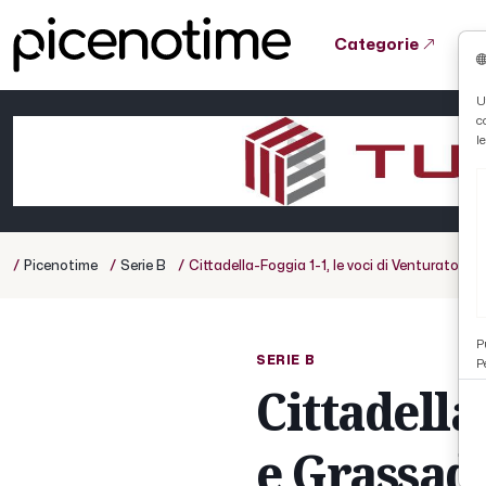
Categorie
Tutto News
Tutto Sport
Tutto Curiosità
U
c
Cronaca
Atletica
Serie D
l
Basket
Ciclismo
/
/
/
Picenotime
Serie B
Cittadella-Foggia 1-1, le voci di Venturato e
Volley
P
SERIE B
P
Cittadella
e Grassad