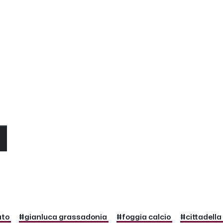
O
ato
#gianluca grassadonia
#foggia calcio
#cittadella