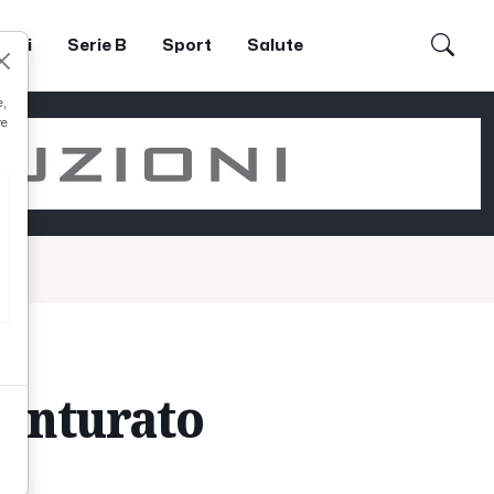
dori
Serie B
Sport
Salute
e,
re
 Venturato