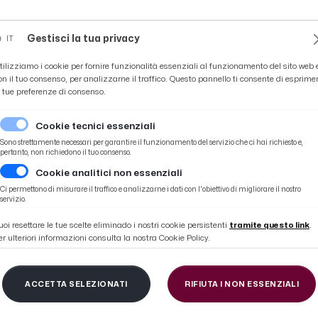
Novità
News
Ascoli Time
Cultura
Coppa Teo
Gestisci la tua privacy
IT
tilizziamo i cookie per fornire funzionalità essenziali al funzionamento del sito web 
on il tuo consenso, per analizzarne il traffico. Questo pannello ti consente di esprime
e tue preferenze di consenso.
Cookie tecnici essenziali
Sono strettamente necessari per garantire il funzionamento del servizio che ci hai richiesto e,
pertanto, non richiedono il tuo consenso.
Cookie analitici non essenziali
 Grassadonia post gara
Ci permettono di misurare il traffico e analizzarne i dati con l'obiettivo di migliorare il nostro
servizio.
uoi resettare le tue scelte eliminado i nostri cookie persistenti
tramite questo link
.
er ulteriori informazioni consulta la nostra Cookie Policy.
-Foggia 1-1, le voci di
ACCETTA SELEZIONATI
RIFIUTA I NON ESSENZIALI
onia post gara