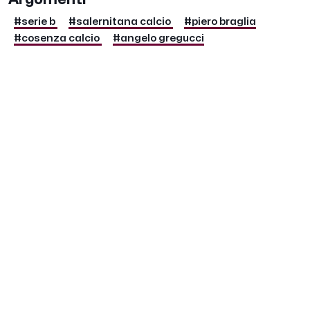
#serie b
#salernitana calcio
#piero braglia
#cosenza calcio
#angelo gregucci