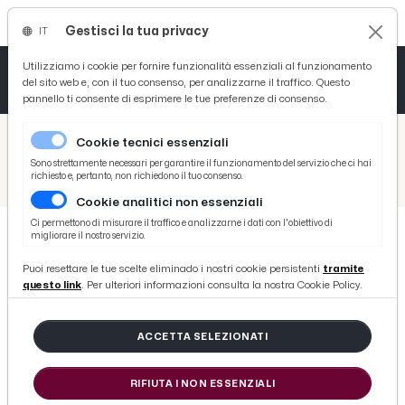
Gestisci la tua privacy
IT
Tutto News
Tutto Sport
Tutto Curiosità
Utilizziamo i cookie per fornire funzionalità essenziali al funzionamento
del sito web e, con il tuo consenso, per analizzarne il traffico. Questo
pannello ti consente di esprimere le tue preferenze di consenso.
Cronaca
Atletica
Serie D
/
Picenotime
Cookie tecnici essenziali
Basket
/
Serie B
Sono strettamente necessari per garantire il funzionamento del servizio che ci hai
richiesto e, pertanto, non richiedono il tuo consenso.
/
Cosenza-Salernitana 0-0, le voci di Braglia e Gregucci post gara
Cookie analitici non essenziali
Ciclismo
Ci permettono di misurare il traffico e analizzarne i dati con l'obiettivo di
migliorare il nostro servizio.
Volley
SERIE B
Puoi resettare le tue scelte eliminado i nostri cookie persistenti
tramite
Cosenza-Salernitana 0-0, le voci di
questo link
. Per ulteriori informazioni consulta la nostra Cookie Policy.
Braglia e Gregucci post gara
ACCETTA SELEZIONATI
di Redazione Picenotime
RIFIUTA I NON ESSENZIALI
venerdì 28 dicembre 2018