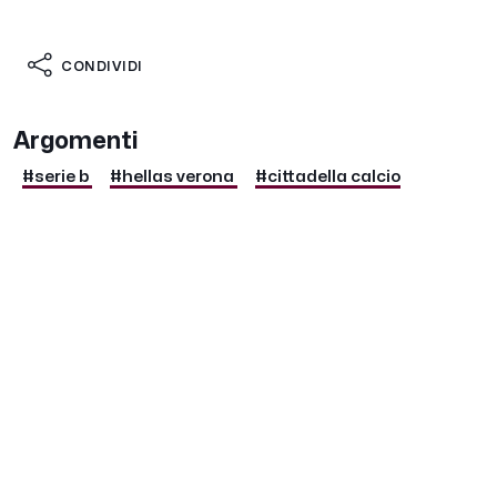
CONDIVIDI
Argomenti
#serie b
#hellas verona
#cittadella calcio