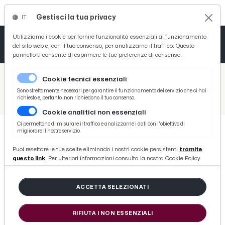
Gestisci la tua privacy
IT
Tutto News
Tutto Sport
Tutto Curiosità
Utilizziamo i cookie per fornire funzionalità essenziali al funzionamento
del sito web e, con il tuo consenso, per analizzarne il traffico. Questo
pannello ti consente di esprimere le tue preferenze di consenso.
Cronaca
Atletica
Serie D
/
Picenotime
Cookie tecnici essenziali
Basket
/
Serie B
Sono strettamente necessari per garantire il funzionamento del servizio che ci hai
richiesto e, pertanto, non richiedono il tuo consenso.
/
Cittadella-Verona 2-0, un'incredibile doppietta di Diaw avvicina i granata alla Serie A
Cookie analitici non essenziali
Ciclismo
Ci permettono di misurare il traffico e analizzarne i dati con l'obiettivo di
migliorare il nostro servizio.
Volley
SERIE B
Puoi resettare le tue scelte eliminado i nostri cookie persistenti
tramite
Cittadella-Verona 2-0,
questo link
. Per ulteriori informazioni consulta la nostra Cookie Policy.
un'incredibile doppietta di Diaw
avvicina i granata alla Serie A
ACCETTA SELEZIONATI
RIFIUTA I NON ESSENZIALI
di Redazione Picenotime