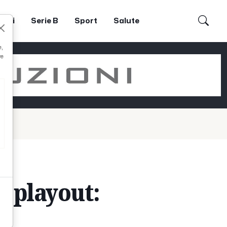
dori
Serie B
Sport
Salute
e,
re
u playout: