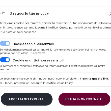
Novità
News
Ascoli Time
Cultura
Coppa Teo
Gestisci la tua privacy
IT
tilizziamo i cookie per fornire funzionalità essenziali al funzionamento del sito web 
on il tuo consenso, per analizzarne il traffico. Questo pannello ti consente di esprime
e tue preferenze di consenso.
Cookie tecnici essenziali
Sono strettamente necessari per garantire il funzionamento del servizio che ci hai richiesto e,
pertanto, non richiedono il tuo consenso.
Cookie analitici non essenziali
e AIC opta per sciopero noi lo sosterremo”
Ci permettono di misurare il traffico e analizzarne i dati con l'obiettivo di migliorare il nostro
servizio.
uoi resettare le tue scelte eliminado i nostri cookie persistenti
tramite questo link
.
er ulteriori informazioni consulta la nostra Cookie Policy.
alciatori Salernitana s
ACCETTA SELEZIONATI
RIFIUTA I NON ESSENZIALI
ta per sciopero noi lo