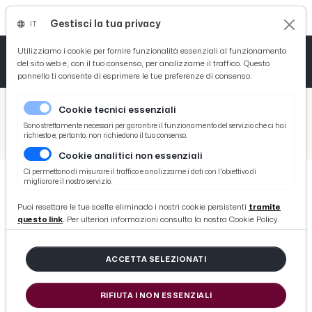
Gestisci la tua privacy
IT
Tutto News
Tutto Sport
Tutto Curiosità
Utilizziamo i cookie per fornire funzionalità essenziali al funzionamento
del sito web e, con il tuo consenso, per analizzarne il traffico. Questo
pannello ti consente di esprimere le tue preferenze di consenso.
Cronaca
Atletica
Serie D
/
Picenotime
Cookie tecnici essenziali
Basket
/
Serie B
Sono strettamente necessari per garantire il funzionamento del servizio che ci hai
richiesto e, pertanto, non richiedono il tuo consenso.
/
Playoff Serie C, definito il quadro delle semifinaliste che si giocheranno l'ultimo pass per la B
Cookie analitici non essenziali
Ciclismo
Ci permettono di misurare il traffico e analizzarne i dati con l'obiettivo di
migliorare il nostro servizio.
Volley
SERIE B
Puoi resettare le tue scelte eliminado i nostri cookie persistenti
tramite
Playoff Serie C, definito il quadro
questo link
. Per ulteriori informazioni consulta la nostra Cookie Policy.
delle semifinaliste che si
giocheranno l'ultimo pass per la B
ACCETTA SELEZIONATI
RIFIUTA I NON ESSENZIALI
di Redazione Picenotime