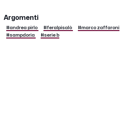
Argomenti
#andrea pirlo
#feralpisalò
#marco zaffaroni
#sampdoria
#serie b