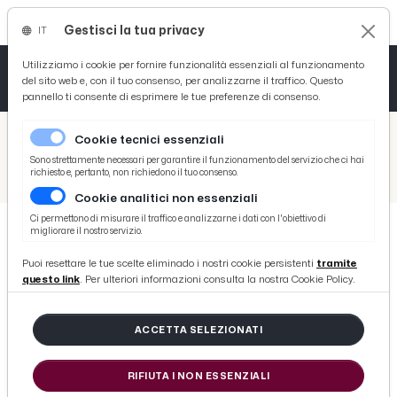
Gestisci la tua privacy
IT
Tutto News
Tutto Sport
Tutto Curiosità
Utilizziamo i cookie per fornire funzionalità essenziali al funzionamento
del sito web e, con il tuo consenso, per analizzarne il traffico. Questo
pannello ti consente di esprimere le tue preferenze di consenso.
Cronaca
Atletica
Serie D
/
Picenotime
Cookie tecnici essenziali
Basket
/
Serie B
Sono strettamente necessari per garantire il funzionamento del servizio che ci hai
richiesto e, pertanto, non richiedono il tuo consenso.
/
Sampdoria-Feralpisalò 2-3, voci Pirlo (“Rosso Kasami? Non può fare certe cose”) e Zaffaroni (“Vittoria del gruppo”)
Cookie analitici non essenziali
Ciclismo
Ci permettono di misurare il traffico e analizzarne i dati con l'obiettivo di
migliorare il nostro servizio.
Volley
SERIE B
Puoi resettare le tue scelte eliminado i nostri cookie persistenti
tramite
Sampdoria-Feralpisalò 2-3, voci
questo link
. Per ulteriori informazioni consulta la nostra Cookie Policy.
Pirlo (“Rosso Kasami? Non può fare
certe cose”) e Zaffaroni (“Vittoria
ACCETTA SELEZIONATI
del gruppo”)
RIFIUTA I NON ESSENZIALI